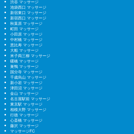
渋谷 マッサージ
池袋西口 マッサージ
新宿東口 マッサージ
新宿西口 マッサージ
秋葉原 マッサージ
町田 マッサージ
小田原 マッサージ
中村橋 マッサージ
恵比寿 マッサージ
大船 マッサージ
米子両三柳 マッサージ
曙橋 マッサージ
巣鴨 マッサージ
国分寺 マッサージ
千歳烏山 マッサージ
新小岩 マッサージ
津田沼 マッサージ
金山 マッサージ
名古屋駅前 マッサージ
東京駅 マッサージ
相模大野 マッサージ
行徳 マッサージ
心斎橋 マッサージ
藤沢 マッサージ
マッサージFC