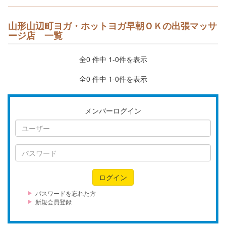
山形山辺町ヨガ・ホットヨガ早朝ＯＫの出張マッサ
ージ店 一覧
全0 件中 1-0件を表示
全0 件中 1-0件を表示
メンバーログイン
ユ
ー
ザ
パ
ー
ス
ワ
ログイン
ー
ド
パスワードを忘れた方
新規会員登録