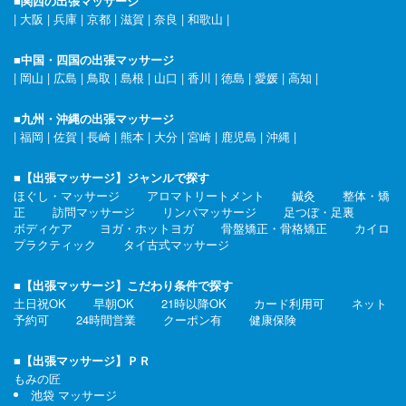
■関西の出張マッサージ
|
大阪
|
兵庫
|
京都
|
滋賀
|
奈良
|
和歌山
|
■中国・四国の出張マッサージ
|
岡山
|
広島
|
鳥取
|
島根
|
山口
|
香川
|
徳島
|
愛媛
|
高知
|
■九州・沖縄の出張マッサージ
|
福岡
|
佐賀
|
長崎
|
熊本
|
大分
|
宮崎
|
鹿児島
|
沖縄
|
■【出張マッサージ】ジャンルで探す
ほぐし・マッサージ
アロマトリートメント
鍼灸
整体・矯
正
訪問マッサージ
リンパマッサージ
足つぼ・足裏
ボディケア
ヨガ・ホットヨガ
骨盤矯正・骨格矯正
カイロ
プラクティック
タイ古式マッサージ
■【出張マッサージ】こだわり条件で探す
土日祝OK
早朝OK
21時以降OK
カード利用可
ネット
予約可
24時間営業
クーポン有
健康保険
■【出張マッサージ】ＰＲ
もみの匠
池袋 マッサージ