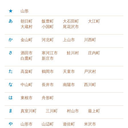
★
山形
あ
朝日町
飯豊町
大石田町
大江町
大蔵村
小国町
尾花沢市
か
金山町
河北町
上山市
川西町
さ
酒田市
寒河江市
鮭川村
庄内町
白鷹町
新庄市
た
高畠町
鶴岡市
天童市
戸沢村
な
中山町
長井市
南陽市
西川町
は
東根市
舟形町
ま
真室川町
三川町
村山市
最上町
や
山形市
山辺町
遊佐町
米沢市