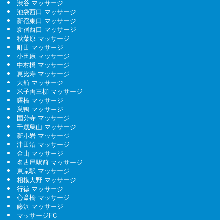
渋谷 マッサージ
池袋西口 マッサージ
新宿東口 マッサージ
新宿西口 マッサージ
秋葉原 マッサージ
町田 マッサージ
小田原 マッサージ
中村橋 マッサージ
恵比寿 マッサージ
大船 マッサージ
米子両三柳 マッサージ
曙橋 マッサージ
巣鴨 マッサージ
国分寺 マッサージ
千歳烏山 マッサージ
新小岩 マッサージ
津田沼 マッサージ
金山 マッサージ
名古屋駅前 マッサージ
東京駅 マッサージ
相模大野 マッサージ
行徳 マッサージ
心斎橋 マッサージ
藤沢 マッサージ
マッサージFC