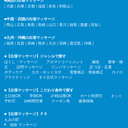
■関西の出張マッサージ
|
大阪
|
兵庫
|
京都
|
滋賀
|
奈良
|
和歌山
|
■中国・四国の出張マッサージ
|
岡山
|
広島
|
鳥取
|
島根
|
山口
|
香川
|
徳島
|
愛媛
|
高知
|
■九州・沖縄の出張マッサージ
|
福岡
|
佐賀
|
長崎
|
熊本
|
大分
|
宮崎
|
鹿児島
|
沖縄
|
■【出張マッサージ】ジャンルで探す
ほぐし・マッサージ
アロマトリートメント
鍼灸
整体・矯
正
訪問マッサージ
リンパマッサージ
足つぼ・足裏
ボディケア
ヨガ・ホットヨガ
骨盤矯正・骨格矯正
カイロ
プラクティック
タイ古式マッサージ
■【出張マッサージ】こだわり条件で探す
土日祝OK
早朝OK
21時以降OK
カード利用可
ネット
予約可
24時間営業
クーポン有
健康保険
■【出張マッサージ】ＰＲ
もみの匠
池袋 マッサージ