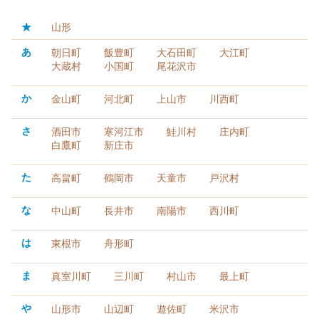
★
山形
あ
朝日町
飯豊町
大石田町
大江町
大蔵村
小国町
尾花沢市
か
金山町
河北町
上山市
川西町
さ
酒田市
寒河江市
鮭川村
庄内町
白鷹町
新庄市
た
高畠町
鶴岡市
天童市
戸沢村
な
中山町
長井市
南陽市
西川町
は
東根市
舟形町
ま
真室川町
三川町
村山市
最上町
や
山形市
山辺町
遊佐町
米沢市