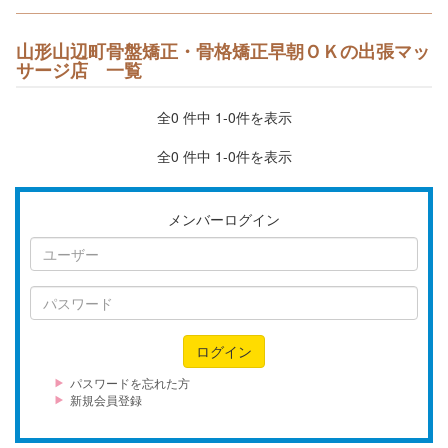
山形山辺町骨盤矯正・骨格矯正早朝ＯＫの出張マッ
サージ店 一覧
全0 件中 1-0件を表示
全0 件中 1-0件を表示
メンバーログイン
ユ
ー
ザ
パ
ー
ス
ワ
ログイン
ー
ド
パスワードを忘れた方
新規会員登録