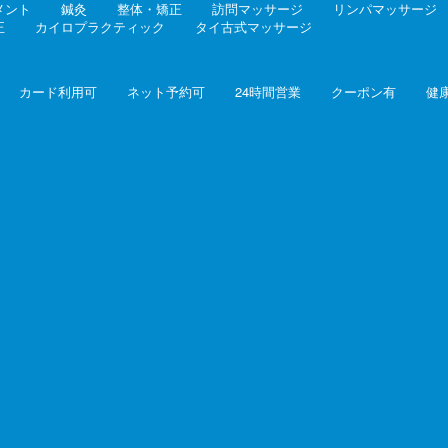
メント
鍼灸
整体・矯正
訪問マッサージ
リンパマッサージ
正
カイロプラクティック
タイ古式マッサージ
カード利用可
ネット予約可
24時間営業
クーポン有
健