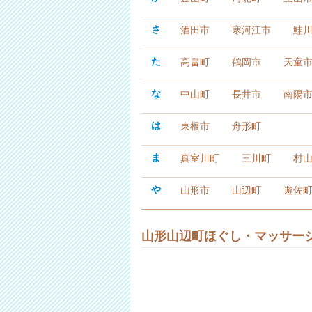
さ
酒田市
寒河江市
鮭
た
高畠町
鶴岡市
天童
な
中山町
長井市
南陽
は
東根市
舟形町
ま
真室川町
三川町
村
や
山形市
山辺町
遊佐
山形山辺町ほぐし・マッサー