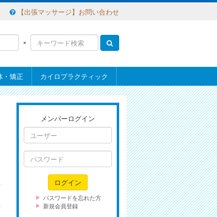
【出張マッサージ】お問い合わせ
×
体・矯正
カイロプラクティック
メンバーログイン
ユ
ー
ザ
パ
ー
ス
ワ
ログイン
ー
ド
パスワードを忘れた方
新規会員登録