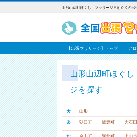
山形山辺町ほぐし・マッサージ早朝ＯＫの出
【出張マッサージ】トップ
アロ
山形山辺町ほぐし
ジを探す
★
山形
あ
朝日町
飯豊町
大石
か
金山町
河北町
上山