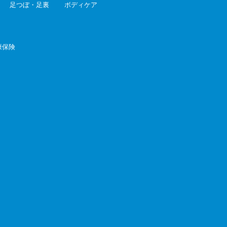
足つぼ・足裏
ボディケア
康保険