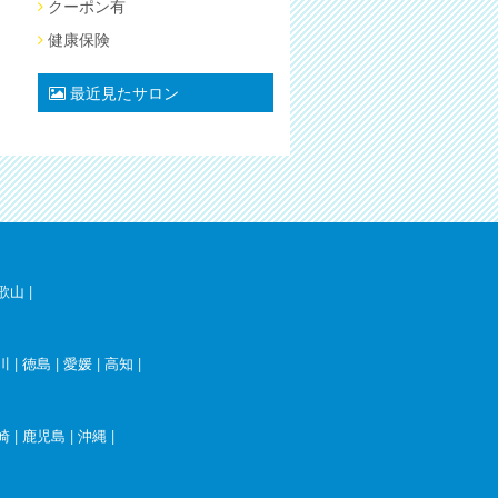
クーポン有
健康保険
最近見たサロン
歌山
|
川
|
徳島
|
愛媛
|
高知
|
崎
|
鹿児島
|
沖縄
|