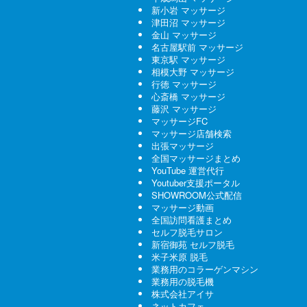
新小岩 マッサージ
津田沼 マッサージ
金山 マッサージ
名古屋駅前 マッサージ
東京駅 マッサージ
相模大野 マッサージ
行徳 マッサージ
心斎橋 マッサージ
藤沢 マッサージ
マッサージFC
マッサージ店舗検索
出張マッサージ
全国マッサージまとめ
YouTube 運営代行
Youtuber支援ポータル
SHOWROOM公式配信
マッサージ動画
全国訪問看護まとめ
セルフ脱毛サロン
新宿御苑 セルフ脱毛
米子米原 脱毛
業務用のコラーゲンマシン
業務用の脱毛機
株式会社アイサ
ネットカフェ