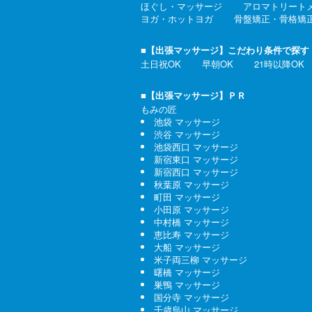
ほぐし・マッサージ
アロマトリート
ヨガ・ホットヨガ
骨盤矯正・骨格矯
■【出張マッサージ】こだわり条件で探す
土日祝OK
早朝OK
21時以降OK
■【出張マッサージ】ＰＲ
もみの匠
池袋 マッサージ
渋谷 マッサージ
池袋西口 マッサージ
新宿東口 マッサージ
新宿西口 マッサージ
秋葉原 マッサージ
町田 マッサージ
小田原 マッサージ
中村橋 マッサージ
恵比寿 マッサージ
大船 マッサージ
米子両三柳 マッサージ
曙橋 マッサージ
巣鴨 マッサージ
国分寺 マッサージ
千歳烏山 マッサージ