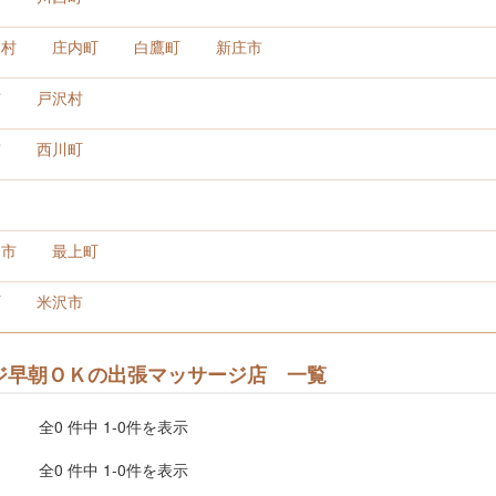
川村
庄内町
白鷹町
新庄市
市
戸沢村
市
西川町
山市
最上町
町
米沢市
ジ早朝ＯＫの出張マッサージ店 一覧
全0 件中 1-0件を表示
全0 件中 1-0件を表示