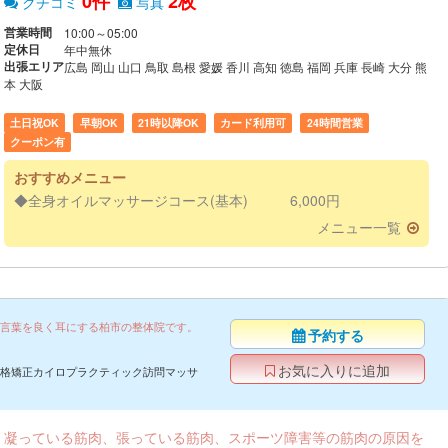
0件
2枚
クチコミ
写真
営業時間
10:00～05:00
定休日
年中無休
出張エリア
広島 岡山 山口 鳥取 島根 愛媛 香川 高知 徳島 福岡 兵庫 長崎 大分 熊
本 大阪
土日祝OK
早朝OK
21時以降OK
カード利用可
24時間営業
クーポン有
おすすめメニュー
◆全身オイルマッサージコース(基本) 6,000円
メニュー一覧
言葉を良く耳にする柏市の整体院です。
予約する
お気に入りに追加
格矯正カイロプラクティック訪問マッサ
凝っている筋肉、張っている筋肉、スポーツ障害等の筋肉の原因を