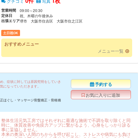
0件
1枚
クチコミ
写真
営業時間
09:00～20:30
定休日
祝、木曜の午後休み
出張エリア
堺市 大阪市住吉区 大阪市住之江区
土日祝OK
おすすめメニュー
メニュー一覧
め、症状に対しては原因究明をしていき
予約する
気になっていただきます。
お気に入りに追加
正ほぐし・マッサージ骨盤矯正・骨格矯
整体生活元気工房ではそれぞれに最適な施術で不調を取り除くと同
時に、体質改善や免疫力アップに繋がるよう、心身をしっかり診る
事に妥協しません。
本来の奥深い人間のちからを呼び起こし、ストレスや病気にも負け