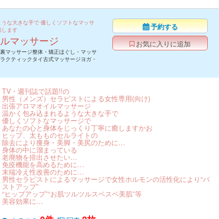
ような大きな手で 優しくソフトなマッサ
予約する
癒します
ルマッサージ
お気に入りに追加
裏マッサージ整体・矯正ほぐし・マッサ
ラクティックタイ古式マッサージヨガ・
TV・週刊誌で話題!!の
男性（メンズ）セラピストによる女性専用(向け)
出張アロマオイルマッサージ
温かく包み込まれるような大きな手で
優しくソフトなマッサージで
あなたの心と身体をじっくり丁寧に癒しますかお
ヒップ、太もものセルライトの
除去により痩身・美脚・美尻のために…
身体の中に溜まっている
老廃物を排出させたい…
免疫機能を高めるために…
末端冷え性改善のために…
男性セラピストによるマッサージで女性ホルモンの活性化により“バ
ストアップ”
“ヒップアップ”“お肌ツルツルスベスベ美肌”等
美容効果に…