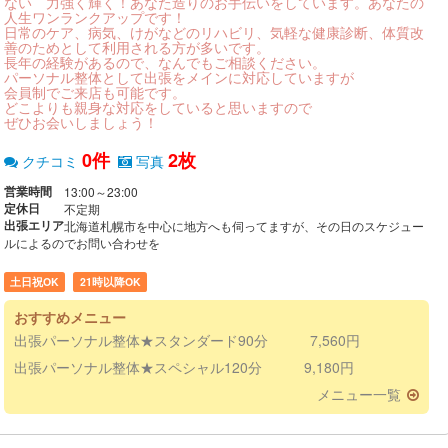
ない 力強く輝く！あなた造りのお手伝いをしています。あなたの
人生ワンランクアップです！
日常のケア、病気、けがなどのリハビリ、気軽な健康診断、体質改
善のためとして利用される方が多いです。
長年の経験があるので、なんでもご相談ください。
パーソナル整体として出張をメインに対応していますが
会員制でご来店も可能です。
どこよりも親身な対応をしていると思いますので
ぜひお会いしましょう！
0件
2枚
クチコミ
写真
営業時間
13:00～23:00
定休日
不定期
出張エリア
北海道札幌市を中心に地方へも伺ってますが、その日のスケジュー
ルによるのでお問い合わせを
土日祝OK
21時以降OK
おすすめメニュー
出張パーソナル整体★スタンダード90分 7,560円
出張パーソナル整体★スペシャル120分 9,180円
メニュー一覧