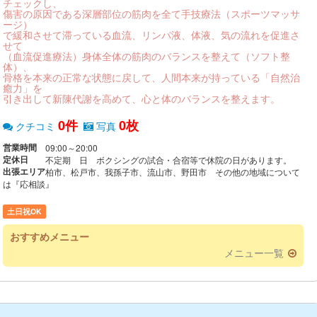
チェックし、
傷害の原因である深層部位の筋肉を全て手技療法（スポーツマッサ
ージ）
で緩和させて滞っている血流、リンパ液、体液、気の流れを促進さ
せて
（血流促進療法）身体全体の筋肉のバランスを整えて（ソフト整
体）、
骨格を本来の正常な状態に戻して、人間本来が持っている「自然治
癒力」を
引き出して新陳代謝を高めて、心と体のバランスを整えます。
0件
0枚
クチコミ
写真
営業時間
09:00～20:00
定休日
不定期 日 ボクシングの試合・合宿等で休院の日があります。
出張エリア
柏市、松戸市、我孫子市、流山市、野田市 その他の地域について
は『応相談』
土日祝OK
おすすめメニュー
メニュー一覧