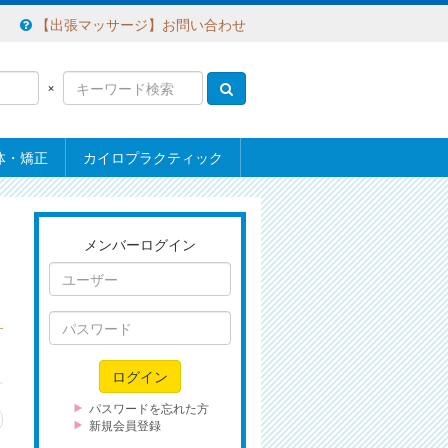
【出張マッサージ】お問い合わせ
×
体・矯正
カイロプラクティック
メンバーログイン
ユ
ー
ザ
パ
ー
ス
ワ
ログイン
ー
ド
パスワードを忘れた方
新規会員登録