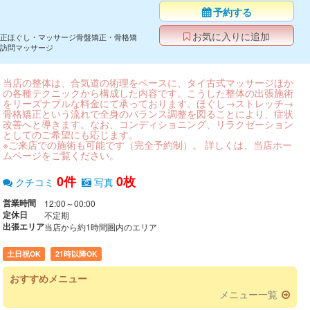
予約する
お気に入りに追加
正ほぐし・マッサージ骨盤矯正・骨格矯
訪問マッサージ
当店の整体は、合気道の術理をベースに、タイ古式マッサージほか
の各種テクニックから構成した内容です。こうした整体の出張施術
をリーズナブルな料金にて承っております。ほぐし→ストレッチ→
骨格矯正という流れで全身のバランス調整を図ることにより、症状
改善へと導きます。なお、コンディショニング、リラクゼーション
としてのご希望にも応じます。
※ご来店での施術も可能です（完全予約制）。 詳しくは、当店ホー
ムページをご覧ください。
0件
0枚
クチコミ
写真
営業時間
12:00～00:00
定休日
不定期
出張エリア
当店から約1時間圏内のエリア
土日祝OK
21時以降OK
おすすめメニュー
メニュー一覧