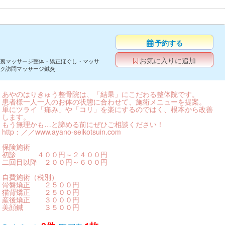
予約する
お気に入りに追加
裏マッサージ整体・矯正ほぐし・マッサ
ク訪問マッサージ鍼灸
あやのはりきゅう整骨院は、「結果」にこだわる整体院です。
患者様一人一人のお体の状態に合わせて、施術メニューを提案。
単にツライ「痛み」や「コリ」を楽にするのではく、根本から改善
します。
もう無理かも…と諦める前にぜひご相談ください！
http：／／www.ayano-seikotsuin.com
保険施術
初診 ４００円～２４００円
二回目以降 ２００円～６００円
自費施術（税別）
骨盤矯正 ２５００円
猫背矯正 ２５００円
産後矯正 ３０００円
美顔鍼 ３５００円