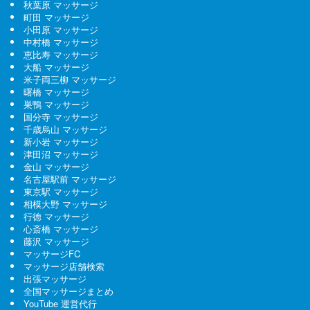
秋葉原 マッサージ
町田 マッサージ
小田原 マッサージ
中村橋 マッサージ
恵比寿 マッサージ
大船 マッサージ
米子両三柳 マッサージ
曙橋 マッサージ
巣鴨 マッサージ
国分寺 マッサージ
千歳烏山 マッサージ
新小岩 マッサージ
津田沼 マッサージ
金山 マッサージ
名古屋駅前 マッサージ
東京駅 マッサージ
相模大野 マッサージ
行徳 マッサージ
心斎橋 マッサージ
藤沢 マッサージ
マッサージFC
マッサージ店舗検索
出張マッサージ
全国マッサージまとめ
YouTube 運営代行