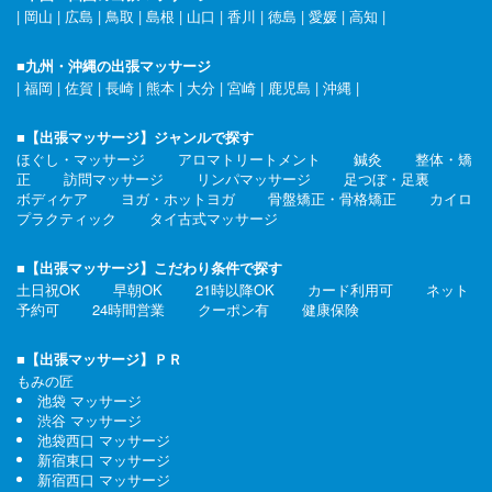
|
岡山
|
広島
|
鳥取
|
島根
|
山口
|
香川
|
徳島
|
愛媛
|
高知
|
■九州・沖縄の出張マッサージ
|
福岡
|
佐賀
|
長崎
|
熊本
|
大分
|
宮崎
|
鹿児島
|
沖縄
|
■【出張マッサージ】ジャンルで探す
ほぐし・マッサージ
アロマトリートメント
鍼灸
整体・矯
正
訪問マッサージ
リンパマッサージ
足つぼ・足裏
ボディケア
ヨガ・ホットヨガ
骨盤矯正・骨格矯正
カイロ
プラクティック
タイ古式マッサージ
■【出張マッサージ】こだわり条件で探す
土日祝OK
早朝OK
21時以降OK
カード利用可
ネット
予約可
24時間営業
クーポン有
健康保険
■【出張マッサージ】ＰＲ
もみの匠
池袋 マッサージ
渋谷 マッサージ
池袋西口 マッサージ
新宿東口 マッサージ
新宿西口 マッサージ