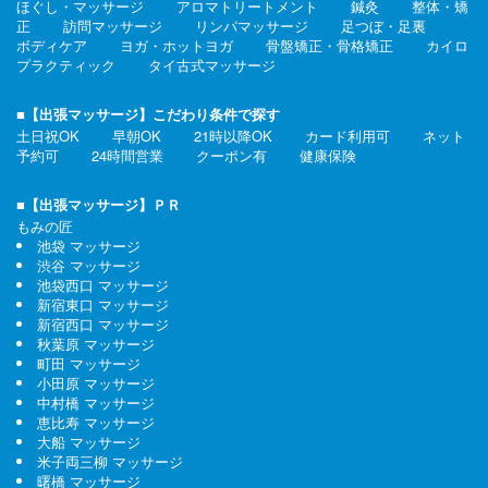
ほぐし・マッサージ
アロマトリートメント
鍼灸
整体・矯
正
訪問マッサージ
リンパマッサージ
足つぼ・足裏
ボディケア
ヨガ・ホットヨガ
骨盤矯正・骨格矯正
カイロ
プラクティック
タイ古式マッサージ
■【出張マッサージ】こだわり条件で探す
土日祝OK
早朝OK
21時以降OK
カード利用可
ネット
予約可
24時間営業
クーポン有
健康保険
■【出張マッサージ】ＰＲ
もみの匠
池袋 マッサージ
渋谷 マッサージ
池袋西口 マッサージ
新宿東口 マッサージ
新宿西口 マッサージ
秋葉原 マッサージ
町田 マッサージ
小田原 マッサージ
中村橋 マッサージ
恵比寿 マッサージ
大船 マッサージ
米子両三柳 マッサージ
曙橋 マッサージ