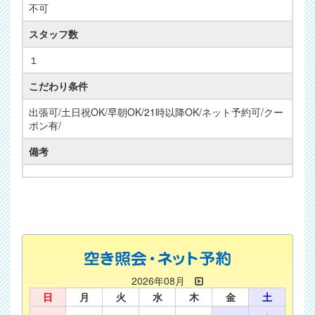
不可
スタッフ数
１
こだわり条件
出張可/土日祝OK/早朝OK/21時以降OK/ネット予約可/クー
ポン有/
備考
2026年08月
日
月
火
水
木
金
土
1