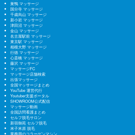
巣鴨 マッサージ
国分寺 マッサージ
千歳烏山 マッサージ
新小岩 マッサージ
津田沼 マッサージ
金山 マッサージ
名古屋駅前 マッサージ
東京駅 マッサージ
相模大野 マッサージ
行徳 マッサージ
心斎橋 マッサージ
藤沢 マッサージ
マッサージFC
マッサージ店舗検索
出張マッサージ
全国マッサージまとめ
YouTube 運営代行
Youtuber支援ポータル
SHOWROOM公式配信
マッサージ動画
全国訪問看護まとめ
セルフ脱毛サロン
新宿御苑 セルフ脱毛
米子米原 脱毛
業務用のコラーゲンマシン