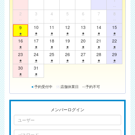
--
2
3
4
5
6
7
8
--
--
--
--
--
--
--
10
11
12
13
14
15
9
●
●
●
●
●
●
●
16
17
18
19
20
21
22
●
●
●
●
●
●
●
23
24
25
26
27
28
29
●
●
●
●
●
●
●
30
31
●
●
●
:予約受付中
休
:店舗休業日
--
:予約不可
メンバーログイン
ユ
ー
ザ
パ
ー