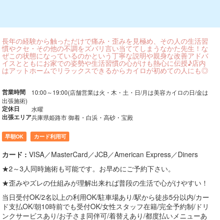
長年の経験から触っただけで痛み・歪みを見極め、その人の生活習
慣やクセ・その他の不調をズバリ言い当ててしまうなかた先生！な
ぜこの状態になっているのかという丁寧な説明や親身な改善アドバ
イスとともにお家での姿勢や生活習慣の心がけも熱心に伝授♪店内
はアットホームでリラックスできるからカイロが初めての人にも◎
営業時間
10:00～19:00(店舗営業は火・木・土・日/月は美容カイロの日/金は
出張施術)
定休日
水曜
出張エリア
兵庫県姫路市 御着・白浜・高砂・宝殿
早朝OK
カード利用可
カード :
VISA／MasterCard／JCB／American Express／Diners
★2～3人同時施術も可能です。お早めにご予約下さい。
★歪みやズレの仕組みが理解出来れば普段の生活で心がけやすい！
当日受付OK/2名以上の利用OK/駐車場あり/駅から徒歩5分以内/カー
ド支払OK/朝10時前でも受付OK/女性スタッフ在籍/完全予約制/ドリ
ンクサービスあり/お子さま同伴可/着替えあり/都度払いメニューあ