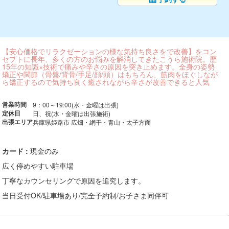
【安心価格でリラクゼーションの様な気持ち良さをで改善】をコン
セプトに長年、多くの方のお悩みを解消してきたこうら施術院。歴
15年の知識×技術で痛みや辛さの原因を突き止めます。全身の姿勢
矯正や関節（骨盤/背骨/手足/顔/頭）はもちろん、筋肉をほぐしなが
ら矯正するので気持ち良く癒されながら辛さが改善できると人気
営業時間
9：00～19:00(水・金曜は出張)
定休日
日、祝(水・金曜は出張施術)
出張エリア
兵庫県姫路市 広畑・網干・青山・太子方面
カード :
現金のみ
広く停めやすい駐車場
丁寧なカウンセリングで原因を追究します。
当日受付OK/駐車場あり/完全予約制/お子さま同伴可