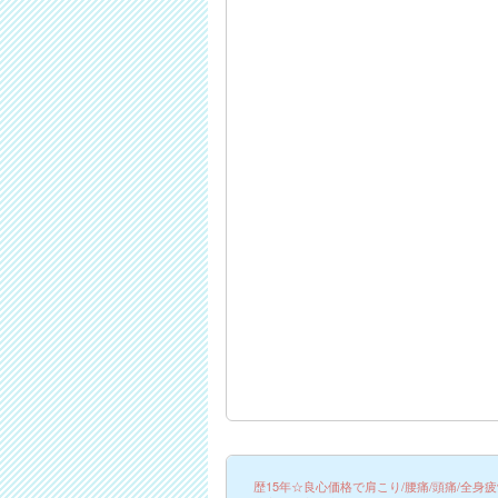
歴15年☆良心価格で肩こり/腰痛/頭痛/全身