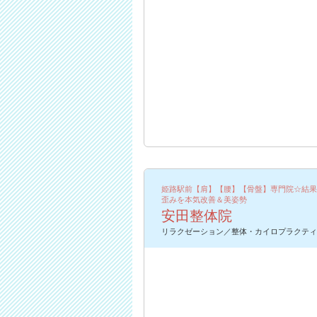
姫路駅前【肩】【腰】【骨盤】専門院☆結果
歪みを本気改善＆美姿勢
安田整体院
リラクゼーション／整体・カイロプラクティ