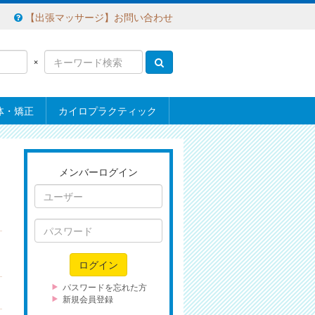
【出張マッサージ】お問い合わせ
×
体・矯正
カイロプラクティック
メンバーログイン
ユ
ー
ザ
パ
ー
ス
ワ
ログイン
ー
ド
パスワードを忘れた方
新規会員登録