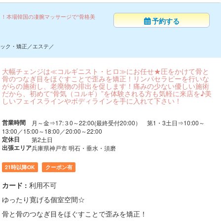
メ！本場韓国の凄腕マッサージで“骨格美
予約する
ック・矯正／エステ／
大幅チェンジは≪コルギニスト・ヒロ≫にお任せ★圧をかけて骨と
骨のつなぎ目をほぐすことで歪みを矯正！リンパセラピーを行いな
がらの施術し、老廃物の排出を促します！痛みの少ない優しい施術
だから、初めて“骨気（コルギ）”を体験される方も気軽に来店を♪美
しいフェイスラインやボディラインを手に入れて下さい！
営業時間
月～金⇒17:３0～22:00(最終受付20:00） 第1・3土日⇒10:00～
13:00／15:00～18:00／20:00～22:00
定休日
第2土日
出張エリア
兵庫県神戸市 明石・垂水・須磨
21時以降OK
クーポン有
カード :
利用不可
ゆったり寛げる個室空間☆
骨と骨のつなぎ目をほぐすことで歪みを矯正！