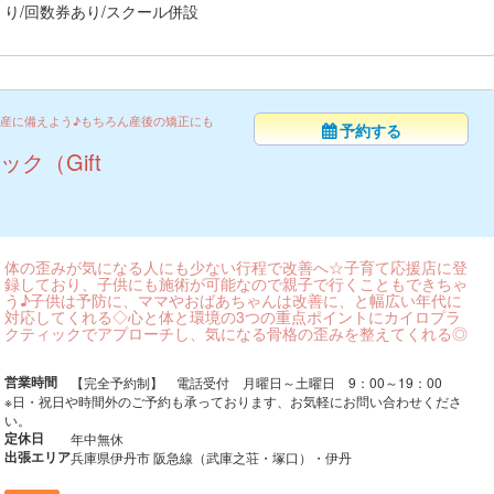
り/回数券あり/スクール併設
産に備えよう♪もちろん産後の矯正にも
予約する
ク（Gift
体の歪みが気になる人にも少ない行程で改善へ☆子育て応援店に登
録しており、子供にも施術が可能なので親子で行くこともできちゃ
う♪子供は予防に、ママやおばあちゃんは改善に、と幅広い年代に
対応してくれる◇心と体と環境の3つの重点ポイントにカイロプラ
クティックでアプローチし、気になる骨格の歪みを整えてくれる◎
営業時間
【完全予約制】 電話受付 月曜日～土曜日 9：00～19：00
※日・祝日や時間外のご予約も承っております、お気軽にお問い合わせくださ
い。
定休日
年中無休
出張エリア
兵庫県伊丹市 阪急線（武庫之荘・塚口）・伊丹