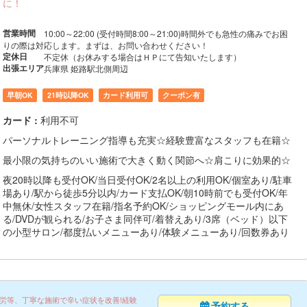
に！
営業時間
10:00～22:00 (受付時間8:00～21:00)時間外でも急性の痛みでお困
りの際は対応します。まずは、お問い合わせください！
定休日
不定休（お休みする場合はＨＰにて告知いたします）
出張エリア
兵庫県 姫路駅北側周辺
早朝OK
21時以降OK
カード利用可
クーポン有
カード :
利用不可
パーソナルトレーニング指導も充実☆経験豊富なスタッフも在籍☆
最小限の気持ちのいい施術で大きく動く関節へ☆肩こりに効果的☆
夜20時以降も受付OK/当日受付OK/2名以上の利用OK/個室あり/駐車
場あり/駅から徒歩5分以内/カード支払OK/朝10時前でも受付OK/年
中無休/女性スタッフ在籍/指名予約OK/ショッピングモール内にあ
る/DVDが観られる/お子さま同伴可/着替えあり/3席（ベッド）以下
の小型サロン/都度払いメニューあり/体験メニューあり/回数券あり
疲労等、丁寧な施術で辛い症状を改善!経験
予約する