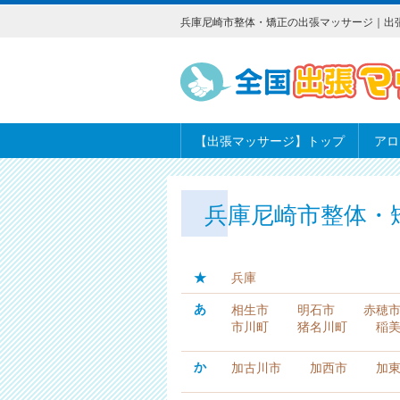
兵庫尼崎市整体・矯正の出張マッサージ｜出
【出張マッサージ】トップ
アロ
兵庫尼崎市整体・
★
兵庫
あ
相生市
明石市
赤穂
市川町
猪名川町
稲
か
加古川市
加西市
加