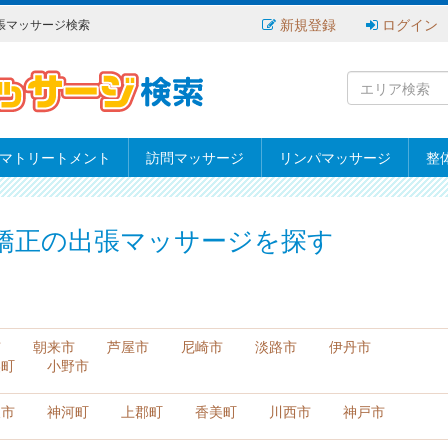
新規登録
ログイン
張マッサージ検索
マトリートメント
訪問マッサージ
リンパマッサージ
整
矯正の出張マッサージを探す
市
朝来市
芦屋市
尼崎市
淡路市
伊丹市
美町
小野市
東市
神河町
上郡町
香美町
川西市
神戸市