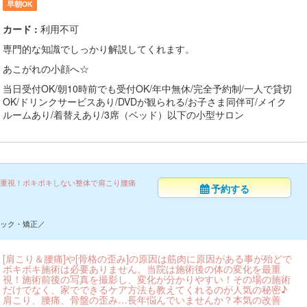
早朝OK
カード :
利用不可
専門的な知識でしっかり解説してくれます。
あこがれの小顔へ☆
当日受付OK/朝10時前でも受付OK/年中無休/完全予約制/一人で貸切
OK/ドリンクサービスあり/DVDが観られる/お子さま同伴可/メイク
ルームあり/着替えあり/3席（ベッド）以下の小型サロン
重視！ボキボキしない整体で肩こり腰痛
予約する
ック・矯正／
[肩こり＆腰痛]や[骨格の歪み]の原因は筋肉に原因がある事が殆どで
ボキボキ施術は必要ありません。当院は施術後の体の変化を最重
視！施術前後の写真を撮影し、変化が分かりやすい！その場の施術
だけでなく、家でできるケア方法も教えてくれるのが人気の秘密♪
肩こり、腰痛、骨盤の歪み…長年悩んでいませんか？本気の改善