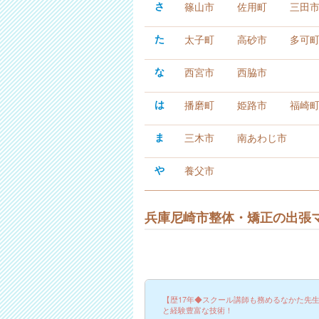
さ
篠山市
佐用町
三田
た
太子町
高砂市
多可
な
西宮市
西脇市
は
播磨町
姫路市
福崎
ま
三木市
南あわじ市
や
養父市
兵庫尼崎市整体・矯正の出張
【歴17年◆スクール講師も務めるなかた先
と経験豊富な技術！