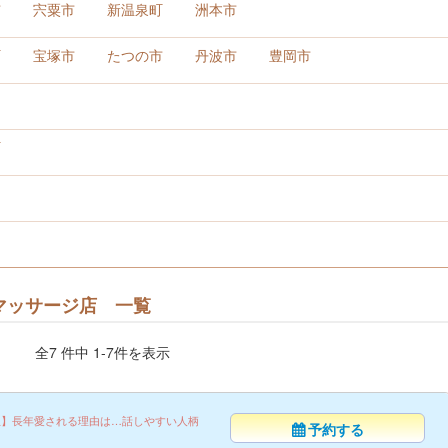
市
宍粟市
新温泉町
洲本市
町
宝塚市
たつの市
丹波市
豊岡市
町
マッサージ店 一覧
全7 件中 1-7件を表示
生】長年愛される理由は…話しやすい人柄
予約する