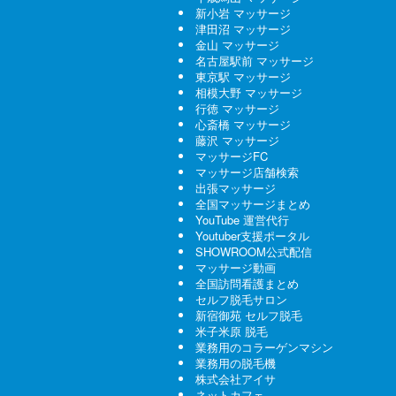
新小岩 マッサージ
津田沼 マッサージ
金山 マッサージ
名古屋駅前 マッサージ
東京駅 マッサージ
相模大野 マッサージ
行徳 マッサージ
心斎橋 マッサージ
藤沢 マッサージ
マッサージFC
マッサージ店舗検索
出張マッサージ
全国マッサージまとめ
YouTube 運営代行
Youtuber支援ポータル
SHOWROOM公式配信
マッサージ動画
全国訪問看護まとめ
セルフ脱毛サロン
新宿御苑 セルフ脱毛
米子米原 脱毛
業務用のコラーゲンマシン
業務用の脱毛機
株式会社アイサ
ネットカフェ