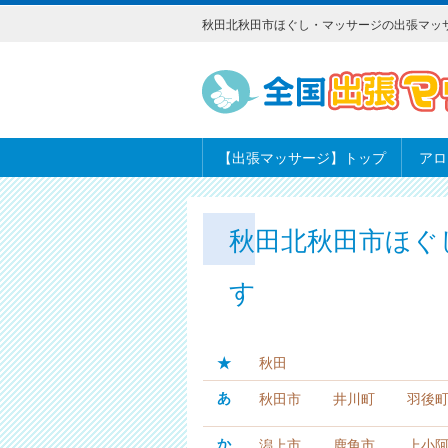
秋田北秋田市ほぐし・マッサージの出張マッ
【出張マッサージ】トップ
アロ
秋田北秋田市ほぐ
す
★
秋田
あ
秋田市
井川町
羽後
か
潟上市
鹿角市
上小