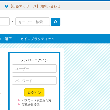
【出張マッサージ】お問い合わせ
×
体・矯正
カイロプラクティック
メンバーログイン
ユ
ー
ザ
パ
ー
ス
ワ
ログイン
ー
ド
パスワードを忘れた方
新規会員登録