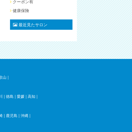
クーポン有
健康保険
最近見たサロン
歌山
|
川
|
徳島
|
愛媛
|
高知
|
崎
|
鹿児島
|
沖縄
|