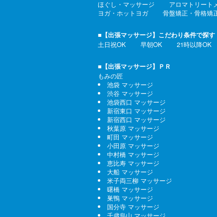
ほぐし・マッサージ
アロマトリート
ヨガ・ホットヨガ
骨盤矯正・骨格矯
■【出張マッサージ】こだわり条件で探す
土日祝OK
早朝OK
21時以降OK
■【出張マッサージ】ＰＲ
もみの匠
池袋 マッサージ
渋谷 マッサージ
池袋西口 マッサージ
新宿東口 マッサージ
新宿西口 マッサージ
秋葉原 マッサージ
町田 マッサージ
小田原 マッサージ
中村橋 マッサージ
恵比寿 マッサージ
大船 マッサージ
米子両三柳 マッサージ
曙橋 マッサージ
巣鴨 マッサージ
国分寺 マッサージ
千歳烏山 マッサージ