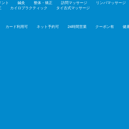
メント
鍼灸
整体・矯正
訪問マッサージ
リンパマッサージ
正
カイロプラクティック
タイ古式マッサージ
カード利用可
ネット予約可
24時間営業
クーポン有
健