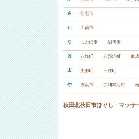
さ
仙北市
た
大仙市
な
にかほ市
能代市
は
八峰町
八郎潟町
東
ま
美郷町
三種町
や
湯沢市
由利本荘市
秋田北秋田市ほぐし・マッサ