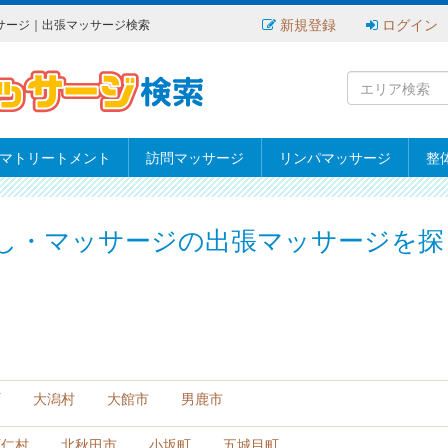
新規登録
ログイン
サージ｜出張マッサージ検索
マトリートメント
訪問マッサージ
リンパマッサージ
整
し・マッサージの出張マッサージを探
町
大潟村
大館市
男鹿市
阿仁村
北秋田市
小坂町
五城目町