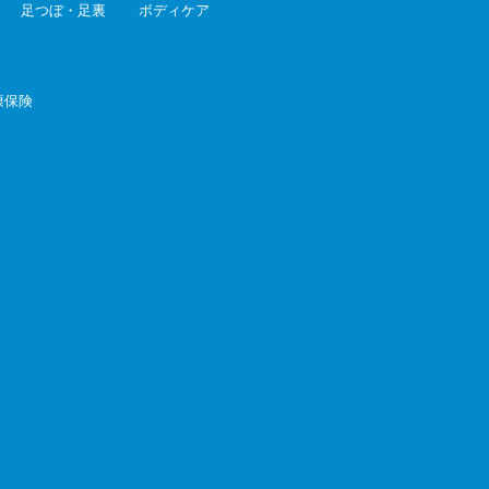
足つぼ・足裏
ボディケア
康保険