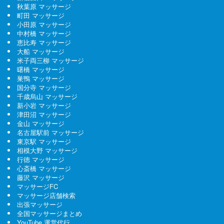
秋葉原 マッサージ
町田 マッサージ
小田原 マッサージ
中村橋 マッサージ
恵比寿 マッサージ
大船 マッサージ
米子両三柳 マッサージ
曙橋 マッサージ
巣鴨 マッサージ
国分寺 マッサージ
千歳烏山 マッサージ
新小岩 マッサージ
津田沼 マッサージ
金山 マッサージ
名古屋駅前 マッサージ
東京駅 マッサージ
相模大野 マッサージ
行徳 マッサージ
心斎橋 マッサージ
藤沢 マッサージ
マッサージFC
マッサージ店舗検索
出張マッサージ
全国マッサージまとめ
YouTube 運営代行