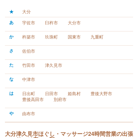
★
大分
あ
宇佐市
臼杵市
大分市
か
杵築市
玖珠町
国東市
九重町
さ
佐伯市
た
竹田市
津久見市
な
中津市
は
日出町
日田市
姫島村
豊後大野市
豊後高田市
別府市
や
由布市
大分津久見市ほぐし・マッサージ24時間営業の出張