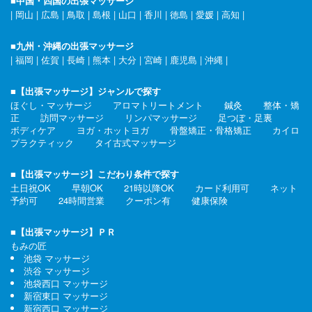
■中国・四国の出張マッサージ
|
岡山
|
広島
|
鳥取
|
島根
|
山口
|
香川
|
徳島
|
愛媛
|
高知
|
■九州・沖縄の出張マッサージ
|
福岡
|
佐賀
|
長崎
|
熊本
|
大分
|
宮崎
|
鹿児島
|
沖縄
|
■【出張マッサージ】ジャンルで探す
ほぐし・マッサージ
アロマトリートメント
鍼灸
整体・矯
正
訪問マッサージ
リンパマッサージ
足つぼ・足裏
ボディケア
ヨガ・ホットヨガ
骨盤矯正・骨格矯正
カイロ
プラクティック
タイ古式マッサージ
■【出張マッサージ】こだわり条件で探す
土日祝OK
早朝OK
21時以降OK
カード利用可
ネット
予約可
24時間営業
クーポン有
健康保険
■【出張マッサージ】ＰＲ
もみの匠
池袋 マッサージ
渋谷 マッサージ
池袋西口 マッサージ
新宿東口 マッサージ
新宿西口 マッサージ