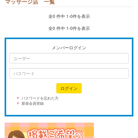
マッサージ店 一覧
全0 件中 1-0件を表示
全0 件中 1-0件を表示
メンバーログイン
ユ
ー
ザ
パ
ー
ス
ワ
ログイン
ー
ド
パスワードを忘れた方
新規会員登録