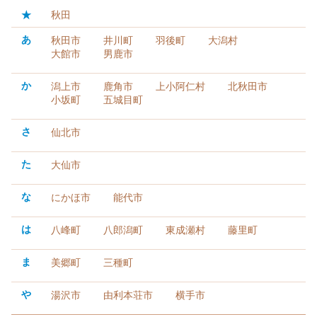
★
秋田
あ
秋田市
井川町
羽後町
大潟村
大館市
男鹿市
か
潟上市
鹿角市
上小阿仁村
北秋田市
小坂町
五城目町
さ
仙北市
た
大仙市
な
にかほ市
能代市
は
八峰町
八郎潟町
東成瀬村
藤里町
ま
美郷町
三種町
や
湯沢市
由利本荘市
横手市