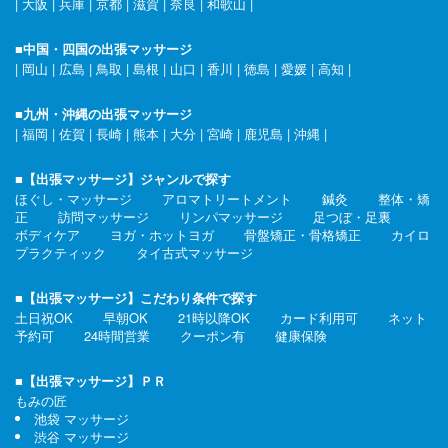
|
大阪
|
兵庫
|
京都
|
滋賀
|
奈良
|
和歌山
|
■中国・四国の出張マッサージ
|
岡山
|
広島
|
鳥取
|
島根
|
山口
|
香川
|
徳島
|
愛媛
|
高知
|
■九州・沖縄の出張マッサージ
|
福岡
|
佐賀
|
長崎
|
熊本
|
大分
|
宮崎
|
鹿児島
|
沖縄
|
■【出張マッサージ】ジャンルで探す
ほぐし・マッサージ
アロマトリートメント
鍼灸
整体・矯
正
訪問マッサージ
リンパマッサージ
足つぼ・足裏
ボディケア
ヨガ・ホットヨガ
骨盤矯正・骨格矯正
カイロ
プラクティック
タイ古式マッサージ
■【出張マッサージ】こだわり条件で探す
土日祝OK
早朝OK
21時以降OK
カード利用可
ネット
予約可
24時間営業
クーポン有
健康保険
■【出張マッサージ】ＰＲ
もみの匠
池袋 マッサージ
渋谷 マッサージ