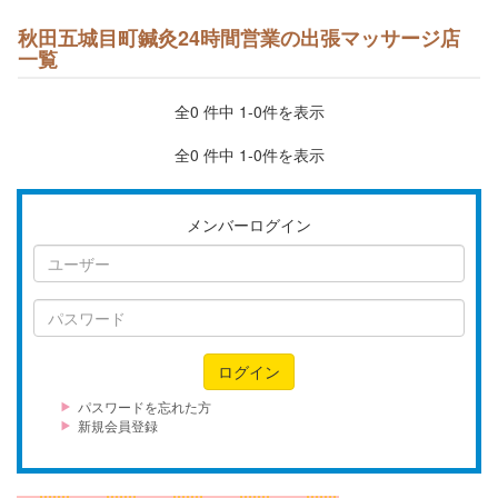
秋田五城目町鍼灸24時間営業の出張マッサージ店
一覧
全0 件中 1-0件を表示
全0 件中 1-0件を表示
メンバーログイン
ユ
ー
ザ
パ
ー
ス
ワ
ログイン
ー
ド
パスワードを忘れた方
新規会員登録