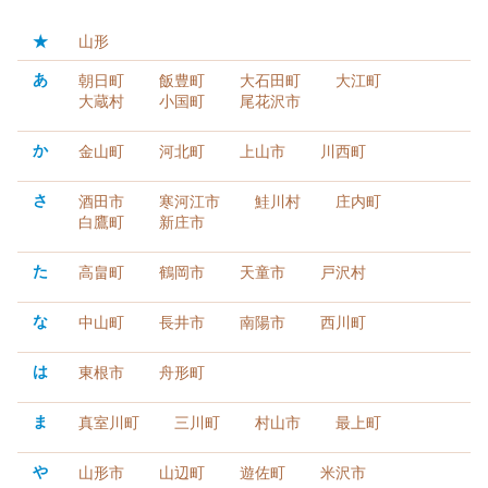
★
山形
あ
朝日町
飯豊町
大石田町
大江町
大蔵村
小国町
尾花沢市
か
金山町
河北町
上山市
川西町
さ
酒田市
寒河江市
鮭川村
庄内町
白鷹町
新庄市
た
高畠町
鶴岡市
天童市
戸沢村
な
中山町
長井市
南陽市
西川町
は
東根市
舟形町
ま
真室川町
三川町
村山市
最上町
や
山形市
山辺町
遊佐町
米沢市