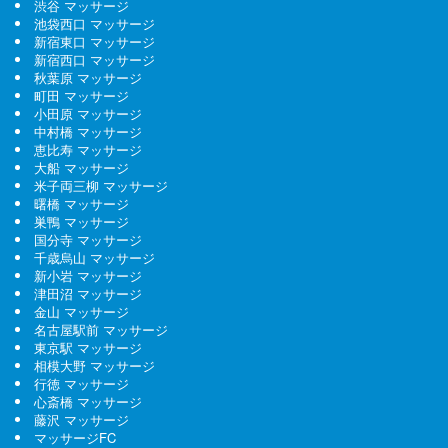
渋谷 マッサージ
池袋西口 マッサージ
新宿東口 マッサージ
新宿西口 マッサージ
秋葉原 マッサージ
町田 マッサージ
小田原 マッサージ
中村橋 マッサージ
恵比寿 マッサージ
大船 マッサージ
米子両三柳 マッサージ
曙橋 マッサージ
巣鴨 マッサージ
国分寺 マッサージ
千歳烏山 マッサージ
新小岩 マッサージ
津田沼 マッサージ
金山 マッサージ
名古屋駅前 マッサージ
東京駅 マッサージ
相模大野 マッサージ
行徳 マッサージ
心斎橋 マッサージ
藤沢 マッサージ
マッサージFC