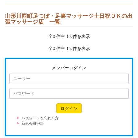
山形川西町足つぼ・足裏マッサージ土日祝ＯＫの出
張マッサージ店 一覧
全0 件中 1-0件を表示
全0 件中 1-0件を表示
メンバーログイン
ユ
ー
ザ
パ
ー
ス
ワ
ログイン
ー
ド
パスワードを忘れた方
新規会員登録