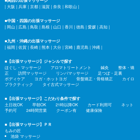
■関西の出張マッサージ
|
大阪
|
兵庫
|
京都
|
滋賀
|
奈良
|
和歌山
|
■中国・四国の出張マッサージ
|
岡山
|
広島
|
鳥取
|
島根
|
山口
|
香川
|
徳島
|
愛媛
|
高知
|
■九州・沖縄の出張マッサージ
|
福岡
|
佐賀
|
長崎
|
熊本
|
大分
|
宮崎
|
鹿児島
|
沖縄
|
■【出張マッサージ】ジャンルで探す
ほぐし・マッサージ
アロマトリートメント
鍼灸
整体・矯
正
訪問マッサージ
リンパマッサージ
足つぼ・足裏
ボディケア
ヨガ・ホットヨガ
骨盤矯正・骨格矯正
カイロ
プラクティック
タイ古式マッサージ
■【出張マッサージ】こだわり条件で探す
土日祝OK
早朝OK
21時以降OK
カード利用可
ネット
予約可
24時間営業
クーポン有
健康保険
■【出張マッサージ】ＰＲ
もみの匠
池袋 マッサージ