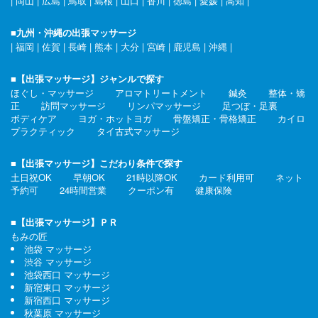
|
岡山
|
広島
|
鳥取
|
島根
|
山口
|
香川
|
徳島
|
愛媛
|
高知
|
■九州・沖縄の出張マッサージ
|
福岡
|
佐賀
|
長崎
|
熊本
|
大分
|
宮崎
|
鹿児島
|
沖縄
|
■【出張マッサージ】ジャンルで探す
ほぐし・マッサージ
アロマトリートメント
鍼灸
整体・矯
正
訪問マッサージ
リンパマッサージ
足つぼ・足裏
ボディケア
ヨガ・ホットヨガ
骨盤矯正・骨格矯正
カイロ
プラクティック
タイ古式マッサージ
■【出張マッサージ】こだわり条件で探す
土日祝OK
早朝OK
21時以降OK
カード利用可
ネット
予約可
24時間営業
クーポン有
健康保険
■【出張マッサージ】ＰＲ
もみの匠
池袋 マッサージ
渋谷 マッサージ
池袋西口 マッサージ
新宿東口 マッサージ
新宿西口 マッサージ
秋葉原 マッサージ