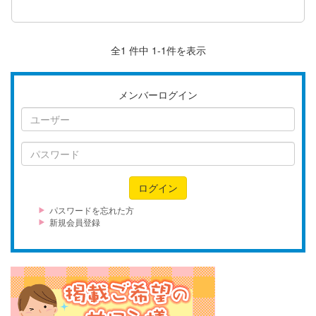
全1 件中 1-1件を表示
メンバーログイン
ユ
ー
ザ
パ
ー
ス
ワ
ログイン
ー
ド
パスワードを忘れた方
新規会員登録