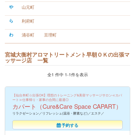
や
山元町
ら
利府町
わ
涌谷町
亘理町
宮城大衡村アロマトリートメント早朝ＯＫの出張マ
ッサージ店 一覧
全1 件中 1-1件を表示
【仙台本町☆出張OK】理想のトレーニング&美容マッサージサロン≪カパ
ート≫仕事帰り・家事の合間に最適◎
カパート（Cure&Care Space CAPART）
リラクゼーション／リフレッシュ(温浴・酵素など)／エステ／
予約する