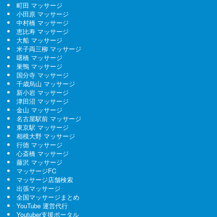
町田 マッサージ
小田原 マッサージ
中村橋 マッサージ
恵比寿 マッサージ
大船 マッサージ
米子両三柳 マッサージ
曙橋 マッサージ
巣鴨 マッサージ
国分寺 マッサージ
千歳烏山 マッサージ
新小岩 マッサージ
津田沼 マッサージ
金山 マッサージ
名古屋駅前 マッサージ
東京駅 マッサージ
相模大野 マッサージ
行徳 マッサージ
心斎橋 マッサージ
藤沢 マッサージ
マッサージFC
マッサージ店舗検索
出張マッサージ
全国マッサージまとめ
YouTube 運営代行
Youtuber支援ポータル