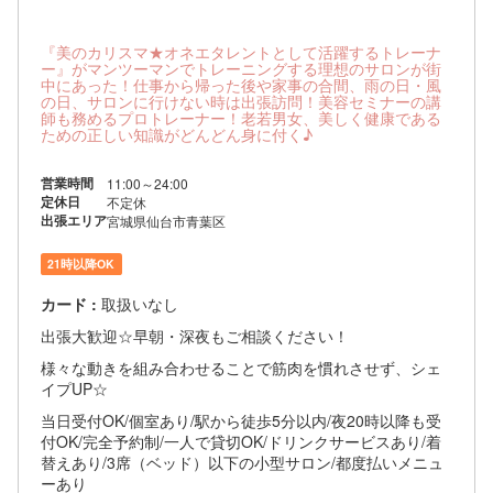
『美のカリスマ★オネエタレントとして活躍するトレーナ
ー』がマンツーマンでトレーニングする理想のサロンが街
中にあった！仕事から帰った後や家事の合間、雨の日・風
の日、サロンに行けない時は出張訪問！美容セミナーの講
師も務めるプロトレーナー！老若男女、美しく健康である
ための正しい知識がどんどん身に付く♪
営業時間
11:00～24:00
定休日
不定休
出張エリア
宮城県仙台市青葉区
21時以降OK
カード :
取扱いなし
出張大歓迎☆早朝・深夜もご相談ください！
様々な動きを組み合わせることで筋肉を慣れさせず、シェ
イプUP☆
当日受付OK/個室あり/駅から徒歩5分以内/夜20時以降も受
付OK/完全予約制/一人で貸切OK/ドリンクサービスあり/着
替えあり/3席（ベッド）以下の小型サロン/都度払いメニュ
ーあり