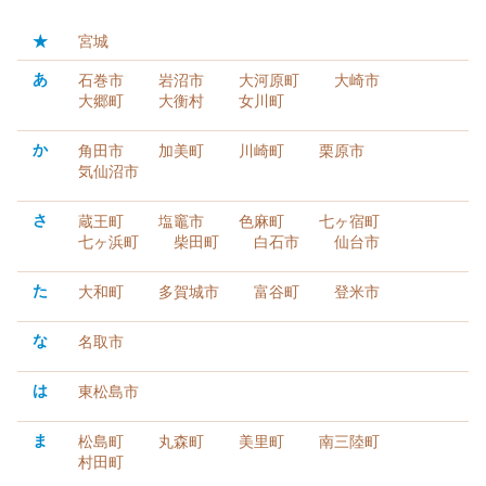
★
宮城
あ
石巻市
岩沼市
大河原町
大崎市
大郷町
大衡村
女川町
か
角田市
加美町
川崎町
栗原市
気仙沼市
さ
蔵王町
塩竈市
色麻町
七ヶ宿町
七ヶ浜町
柴田町
白石市
仙台市
た
大和町
多賀城市
富谷町
登米市
な
名取市
は
東松島市
ま
松島町
丸森町
美里町
南三陸町
村田町