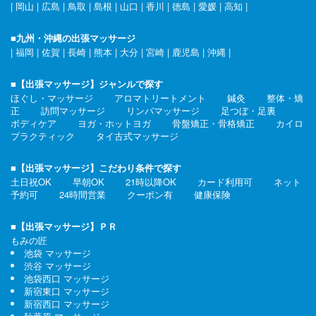
|
岡山
|
広島
|
鳥取
|
島根
|
山口
|
香川
|
徳島
|
愛媛
|
高知
|
■九州・沖縄の出張マッサージ
|
福岡
|
佐賀
|
長崎
|
熊本
|
大分
|
宮崎
|
鹿児島
|
沖縄
|
■【出張マッサージ】ジャンルで探す
ほぐし・マッサージ
アロマトリートメント
鍼灸
整体・矯
正
訪問マッサージ
リンパマッサージ
足つぼ・足裏
ボディケア
ヨガ・ホットヨガ
骨盤矯正・骨格矯正
カイロ
プラクティック
タイ古式マッサージ
■【出張マッサージ】こだわり条件で探す
土日祝OK
早朝OK
21時以降OK
カード利用可
ネット
予約可
24時間営業
クーポン有
健康保険
■【出張マッサージ】ＰＲ
もみの匠
池袋 マッサージ
渋谷 マッサージ
池袋西口 マッサージ
新宿東口 マッサージ
新宿西口 マッサージ