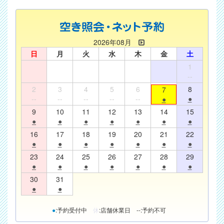
2026年08月
日
月
火
水
木
金
土
1
--
2
3
4
5
6
8
7
--
--
--
--
--
●
●
9
10
11
12
13
14
15
●
●
●
●
●
●
●
16
17
18
19
20
21
22
●
●
●
●
●
●
●
23
24
25
26
27
28
29
●
●
●
●
●
●
●
30
31
●
●
●
:予約受付中
休
:店舗休業日
--
:予約不可