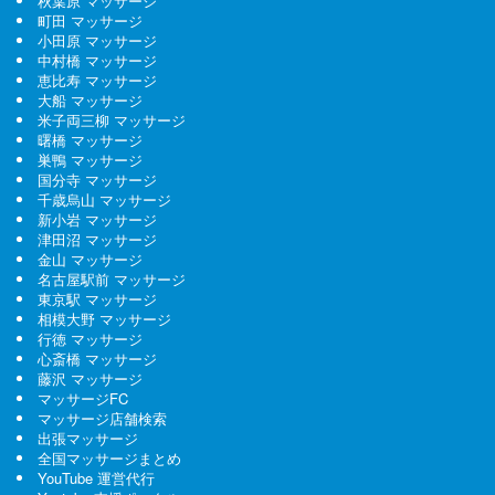
秋葉原 マッサージ
町田 マッサージ
小田原 マッサージ
中村橋 マッサージ
恵比寿 マッサージ
大船 マッサージ
米子両三柳 マッサージ
曙橋 マッサージ
巣鴨 マッサージ
国分寺 マッサージ
千歳烏山 マッサージ
新小岩 マッサージ
津田沼 マッサージ
金山 マッサージ
名古屋駅前 マッサージ
東京駅 マッサージ
相模大野 マッサージ
行徳 マッサージ
心斎橋 マッサージ
藤沢 マッサージ
マッサージFC
マッサージ店舗検索
出張マッサージ
全国マッサージまとめ
YouTube 運営代行