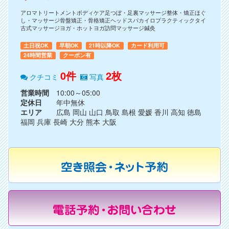
アロマトリートメントボディケア足つぼ・足裏マッサージ整体・矯正ほぐ
し・マッサージ骨盤矯正・骨格矯正ヘッドスパカイロプラクティックタイ
古式マッサージヨガ・ホットヨガ訪問マッサージ鍼灸
土日祝OK
早朝OK
21時以降OK
カード利用可
24時間営業
クーポン有
0件
2枚
クチコミ
写真
営業時間
10:00～05:00
定休日
年中無休
エリア
広島 岡山 山口 鳥取 島根 愛媛 香川 高知 徳島
福岡 兵庫 長崎 大分 熊本 大阪