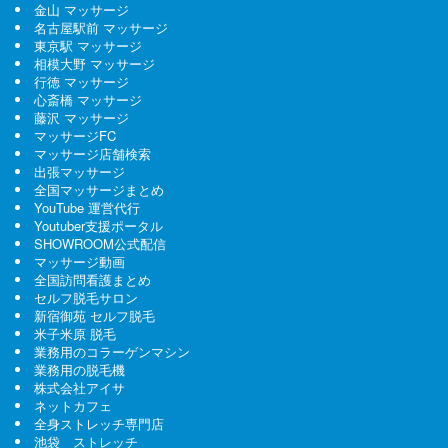
金山 マッサージ
名古屋駅前 マッサージ
東京駅 マッサージ
相模大野 マッサージ
行徳 マッサージ
心斎橋 マッサージ
藤沢 マッサージ
マッサージFC
マッサージ店舗検索
出張マッサージ
全国マッサージまとめ
YouTube 運営代行
Youtuber支援ポータル
SHOWROOM公式配信
マッサージ動画
全国訪問看護まとめ
セルフ脱毛サロン
新宿御苑 セルフ脱毛
米子米原 脱毛
業務用のコラーゲンマシン
業務用の脱毛機
株式会社アイサ
ネットカフェ
全身ストレッチ専門店
池袋 ストレッチ