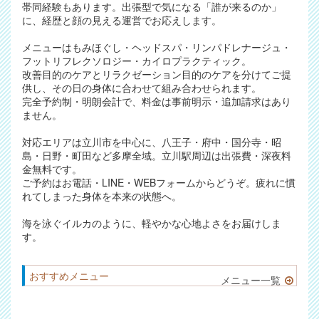
帯同経験もあります。出張型で気になる「誰が来るのか」
に、経歴と顔の見える運営でお応えします。
メニューはもみほぐし・ヘッドスパ・リンパドレナージュ・
フットリフレクソロジー・カイロプラクティック。
改善目的のケアとリラクゼーション目的のケアを分けてご提
供し、その日の身体に合わせて組み合わせられます。
完全予約制・明朗会計で、料金は事前明示・追加請求はあり
ません。
対応エリアは立川市を中心に、八王子・府中・国分寺・昭
島・日野・町田など多摩全域。立川駅周辺は出張費・深夜料
金無料です。
ご予約はお電話・LINE・WEBフォームからどうぞ。疲れに慣
れてしまった身体を本来の状態へ。
海を泳ぐイルカのように、軽やかな心地よさをお届けしま
す。
おすすめメニュー
メニュー一覧