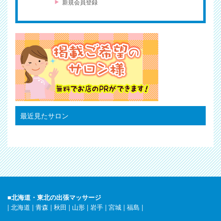
新規会員登録
最近見たサロン
■北海道・東北の出張マッサージ
|
北海道
|
青森
|
秋田
|
山形
|
岩手
|
宮城
|
福島
|