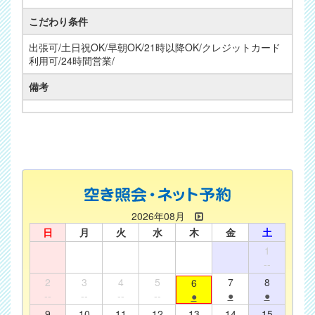
こだわり条件
出張可/土日祝OK/早朝OK/21時以降OK/クレジットカード
利用可/24時間営業/
備考
2026年08月
日
月
火
水
木
金
土
1
--
2
3
4
5
7
8
6
--
--
--
--
●
●
●
9
10
11
12
13
14
15