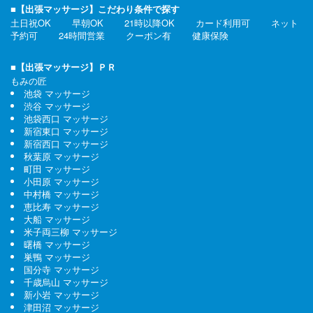
■【出張マッサージ】こだわり条件で探す
土日祝OK
早朝OK
21時以降OK
カード利用可
ネット
予約可
24時間営業
クーポン有
健康保険
■【出張マッサージ】ＰＲ
もみの匠
池袋 マッサージ
渋谷 マッサージ
池袋西口 マッサージ
新宿東口 マッサージ
新宿西口 マッサージ
秋葉原 マッサージ
町田 マッサージ
小田原 マッサージ
中村橋 マッサージ
恵比寿 マッサージ
大船 マッサージ
米子両三柳 マッサージ
曙橋 マッサージ
巣鴨 マッサージ
国分寺 マッサージ
千歳烏山 マッサージ
新小岩 マッサージ
津田沼 マッサージ