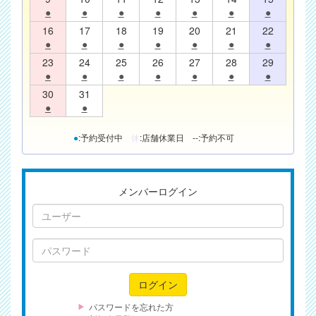
●
●
●
●
●
●
●
16
17
18
19
20
21
22
●
●
●
●
●
●
●
23
24
25
26
27
28
29
●
●
●
●
●
●
●
30
31
●
●
●
:予約受付中
休
:店舗休業日
--
:予約不可
メンバーログイン
ユ
ー
ザ
パ
ー
ス
ワ
ログイン
ー
ド
パスワードを忘れた方