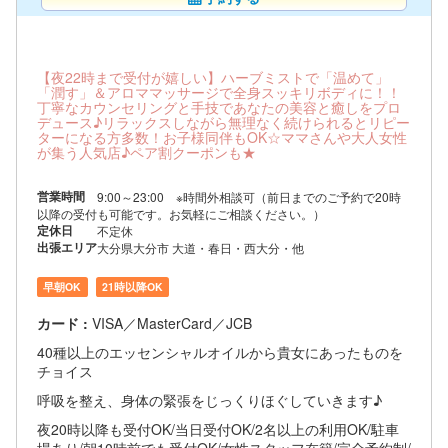
【夜22時まで受付が嬉しい】ハーブミストで「温めて」
「潤す」＆アロママッサージで全身スッキリボディに！！
丁寧なカウンセリングと手技であなたの美容と癒しをプロ
デュース♪リラックスしながら無理なく続けられるとリピー
ターになる方多数！お子様同伴もOK☆ママさんや大人女性
が集う人気店♪ペア割クーポンも★
営業時間
9:00～23:00 ※時間外相談可（前日までのご予約で20時
以降の受付も可能です。お気軽にご相談ください。）
定休日
不定休
出張エリア
大分県大分市 大道・春日・西大分・他
早朝OK
21時以降OK
カード :
VISA／MasterCard／JCB
40種以上のエッセンシャルオイルから貴女にあったものを
チョイス
呼吸を整え、身体の緊張をじっくりほぐしていきます♪
夜20時以降も受付OK/当日受付OK/2名以上の利用OK/駐車
場あり/朝10時前でも受付OK/女性スタッフ在籍/完全予約制/