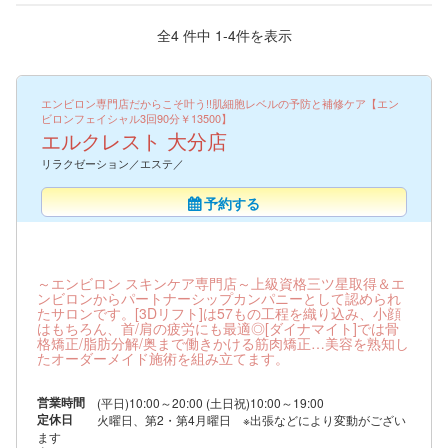
全4 件中 1-4件を表示
エンビロン専門店だからこそ叶う!!肌細胞レベルの予防と補修ケア【エン
ビロンフェイシャル3回90分￥13500】
エルクレスト 大分店
リラクゼーション／エステ／
予約する
～エンビロン スキンケア専門店～上級資格三ツ星取得＆エ
ンビロンからパートナーシップカンパニーとして認められ
たサロンです。[3Dリフト]は57もの工程を織り込み、小顔
はもちろん、首/肩の疲労にも最適◎[ダイナマイト]では骨
格矯正/脂肪分解/奥まで働きかける筋肉矯正…美容を熟知し
たオーダーメイド施術を組み立てます。
営業時間
(平日)10:00～20:00 (土日祝)10:00～19:00
定休日
火曜日、第2・第4月曜日 ※出張などにより変動がござい
ます