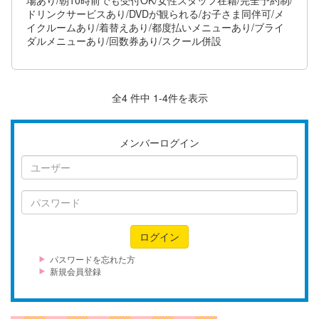
ドリンクサービスあり/DVDが観られる/お子さま同伴可/メ
イクルームあり/着替えあり/都度払いメニューあり/ブライ
ダルメニューあり/回数券あり/スクール併設
全4 件中 1-4件を表示
メンバーログイン
ユ
ー
ザ
パ
ー
ス
ワ
ログイン
ー
ド
パスワードを忘れた方
新規会員登録