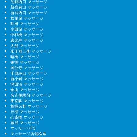
池袋西口 マッサージ
新宿東口 マッサージ
新宿西口 マッサージ
秋葉原 マッサージ
町田 マッサージ
小田原 マッサージ
中村橋 マッサージ
恵比寿 マッサージ
大船 マッサージ
米子両三柳 マッサージ
曙橋 マッサージ
巣鴨 マッサージ
国分寺 マッサージ
千歳烏山 マッサージ
新小岩 マッサージ
津田沼 マッサージ
金山 マッサージ
名古屋駅前 マッサージ
東京駅 マッサージ
相模大野 マッサージ
行徳 マッサージ
心斎橋 マッサージ
藤沢 マッサージ
マッサージFC
マッサージ店舗検索