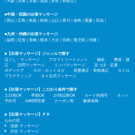
|
大阪
|
兵庫
|
京都
|
滋賀
|
奈良
|
和歌山
|
■中国・四国の出張マッサージ
|
岡山
|
広島
|
鳥取
|
島根
|
山口
|
香川
|
徳島
|
愛媛
|
高知
|
■九州・沖縄の出張マッサージ
|
福岡
|
佐賀
|
長崎
|
熊本
|
大分
|
宮崎
|
鹿児島
|
沖縄
|
■【出張マッサージ】ジャンルで探す
ほぐし・マッサージ
アロマトリートメント
鍼灸
整体・矯
正
訪問マッサージ
リンパマッサージ
足つぼ・足裏
ボディケア
ヨガ・ホットヨガ
骨盤矯正・骨格矯正
カイロ
プラクティック
タイ古式マッサージ
■【出張マッサージ】こだわり条件で探す
土日祝OK
早朝OK
21時以降OK
カード利用可
ネット
予約可
24時間営業
クーポン有
健康保険
■【出張マッサージ】ＰＲ
もみの匠
池袋 マッサージ
渋谷 マッサージ