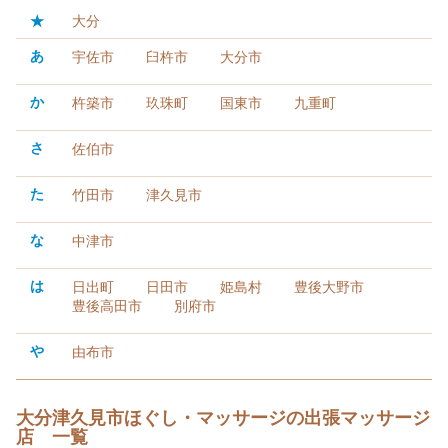
★
大分
あ
宇佐市
臼杵市
大分市
か
杵築市
玖珠町
国東市
九重町
さ
佐伯市
た
竹田市
津久見市
な
中津市
は
日出町
日田市
姫島村
豊後大野市
豊後高田市
別府市
や
由布市
大分津久見市ほぐし・マッサージの出張マッサージ
店 一覧