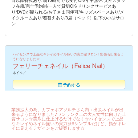
フ在籍/完全予約制/一人で貸切OK/ドリンクサービスあ
り/DVDが観られる/お子さま同伴可/キッズスペースあり/メ
イクルームあり/着替えあり/3席（ベッド）以下の小型サロ
ン
ハイセンスで上品なキレイめネイル揃いの実力派サロン!! 出張も出来るよ
うになりました☆
フェリーチェネイル（Felice Nail）
ネイル／
予約する
業務拡大の為、カフェボアソルチさん内＋出張ネイルが出
来るようになりました♪ワンランク上の大人女性に向けた上
質サロン☆美爪に仕上げるだけでなく☆ハイセンスで上品
なキレイめネイル揃いの実力派!!シンプルだけど、指がキレ
イに見えるデザインをご提案します☆