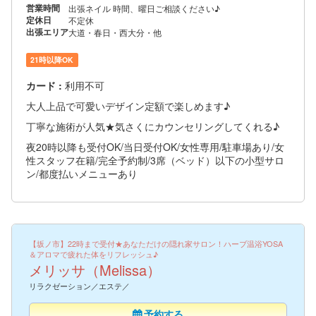
営業時間
出張ネイル 時間、曜日ご相談ください♪
定休日
不定休
出張エリア
大道・春日・西大分・他
21時以降OK
カード :
利用不可
大人上品で可愛いデザイン定額で楽しめます♪
丁寧な施術が人気★気さくにカウンセリングしてくれる♪
夜20時以降も受付OK/当日受付OK/女性専用/駐車場あり/女
性スタッフ在籍/完全予約制/3席（ベッド）以下の小型サロ
ン/都度払いメニューあり
【坂ノ市】22時まで受付★あなただけの隠れ家サロン！ハーブ温浴YOSA
＆アロマで疲れた体をリフレッシュ♪
メリッサ（Melissa）
リラクゼーション／エステ／
予約する