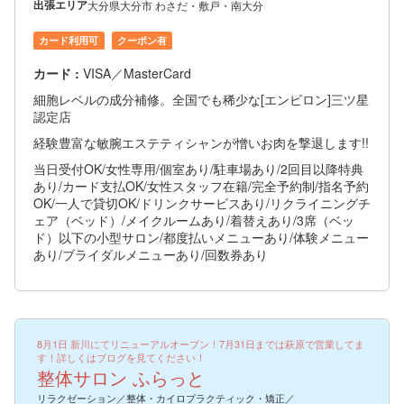
出張エリア
大分県大分市 わさだ・敷戸・南大分
カード利用可
クーポン有
カード :
VISA／MasterCard
細胞レベルの成分補修。全国でも稀少な[エンビロン]三ツ星
認定店
経験豊富な敏腕エステティシャンが憎いお肉を撃退します!!
当日受付OK/女性専用/個室あり/駐車場あり/2回目以降特典
あり/カード支払OK/女性スタッフ在籍/完全予約制/指名予約
OK/一人で貸切OK/ドリンクサービスあり/リクライニングチ
ェア（ベッド）/メイクルームあり/着替えあり/3席（ベッ
ド）以下の小型サロン/都度払いメニューあり/体験メニュー
あり/ブライダルメニューあり/回数券あり
8月1日 新川にてリニューアルオープン！7月31日までは萩原で営業してま
す！詳しくはブログを見てください！
整体サロン ふらっと
リラクゼーション／整体・カイロプラクティック・矯正／