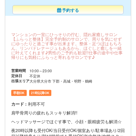
予約する
マンションの一室にひっそりの佇む、隠れ家癒しサロン
【ふらっと整体】完全予約制のサロンで、周りを気にせず
にゆったりと過ごす事が出来ます。整体・足つぼはもちろ
ん、リンパドレナージュもあるから、ほぐしと癒しを一緒
に叶えてくれます♪男性のご予約も歓迎!!仕事の途中や仕事
帰りにも気軽にふらっと寄れるサロンです♪
営業時間
10:00～23:00
定休日
不定休
出張エリア
大分県大分市 下郡・高城・明野・鶴崎
早朝OK
21時以降OK
カード :
利用不可
肩甲骨周りの疲れもスッキリ解消!!
ヘッドマッサージでほぐす事で、小顔・眼精疲労も解消☆
夜20時以降も受付OK/当日受付OK/個室あり/駐車場あり/2回
目以降特典あり/朝10時前でも受付OK/年中無休/女性スタッ