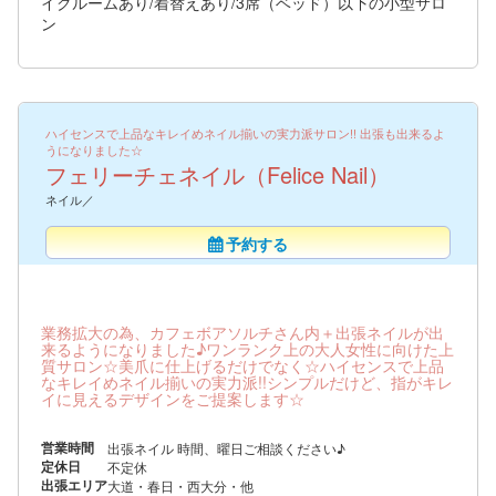
イクルームあり/着替えあり/3席（ベッド）以下の小型サロ
ン
ハイセンスで上品なキレイめネイル揃いの実力派サロン!! 出張も出来るよ
うになりました☆
フェリーチェネイル（Felice Nail）
ネイル／
予約する
業務拡大の為、カフェボアソルチさん内＋出張ネイルが出
来るようになりました♪ワンランク上の大人女性に向けた上
質サロン☆美爪に仕上げるだけでなく☆ハイセンスで上品
なキレイめネイル揃いの実力派!!シンプルだけど、指がキレ
イに見えるデザインをご提案します☆
営業時間
出張ネイル 時間、曜日ご相談ください♪
定休日
不定休
出張エリア
大道・春日・西大分・他