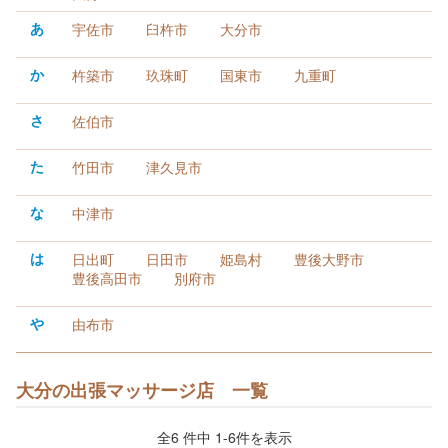
あ
宇佐市
臼杵市
大分市
か
杵築市
玖珠町
国東市
九重町
さ
佐伯市
た
竹田市
津久見市
な
中津市
は
日出町
日田市
姫島村
豊後大野市
豊後高田市
別府市
や
由布市
大分の出張マッサージ店 一覧
全6 件中 1-6件を表示