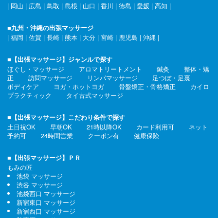
|
岡山
|
広島
|
鳥取
|
島根
|
山口
|
香川
|
徳島
|
愛媛
|
高知
|
■九州・沖縄の出張マッサージ
|
福岡
|
佐賀
|
長崎
|
熊本
|
大分
|
宮崎
|
鹿児島
|
沖縄
|
■【出張マッサージ】ジャンルで探す
ほぐし・マッサージ
アロマトリートメント
鍼灸
整体・矯
正
訪問マッサージ
リンパマッサージ
足つぼ・足裏
ボディケア
ヨガ・ホットヨガ
骨盤矯正・骨格矯正
カイロ
プラクティック
タイ古式マッサージ
■【出張マッサージ】こだわり条件で探す
土日祝OK
早朝OK
21時以降OK
カード利用可
ネット
予約可
24時間営業
クーポン有
健康保険
■【出張マッサージ】ＰＲ
もみの匠
池袋 マッサージ
渋谷 マッサージ
池袋西口 マッサージ
新宿東口 マッサージ
新宿西口 マッサージ