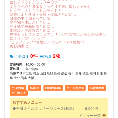
優しくソフトなマッサージで
あなたの心と身体をじっくり丁寧に癒しますかお
ヒップ、太もものセルライトの
除去により痩身・美脚・美尻のために…
身体の中に溜まっている
老廃物を排出させたい…
免疫機能を高めるために…
末端冷え性改善のために…
男性セラピストによるマッサージで女性ホルモンの活性化
により“バストアップ”
“ヒップアップ”“お肌ツルツルスベスベ美肌”等
美容効果に…
0件
2枚
クチコミ
写真
営業時間
10:00～05:00
定休日
年中無休
出張エリア
広島 岡山 山口 鳥取 島根 愛媛 香川 高知 徳島 福岡 兵庫 長
崎 大分 熊本 大阪
土日祝OK
早朝OK
21時以降OK
カード利用可
24時間営業
クーポン有
おすすめメニュー
◆全身オイルマッサージコース(基本) 6,000円
メニュー一覧