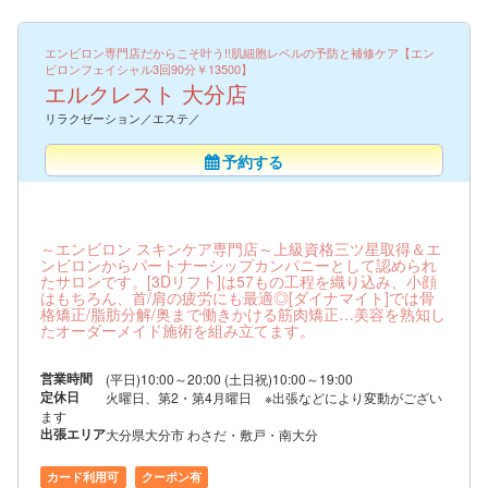
エンビロン専門店だからこそ叶う!!肌細胞レベルの予防と補修ケア【エン
ビロンフェイシャル3回90分￥13500】
エルクレスト 大分店
リラクゼーション／エステ／
予約する
～エンビロン スキンケア専門店～上級資格三ツ星取得＆エ
ンビロンからパートナーシップカンパニーとして認められ
たサロンです。[3Dリフト]は57もの工程を織り込み、小顔
はもちろん、首/肩の疲労にも最適◎[ダイナマイト]では骨
格矯正/脂肪分解/奥まで働きかける筋肉矯正…美容を熟知し
たオーダーメイド施術を組み立てます。
営業時間
(平日)10:00～20:00 (土日祝)10:00～19:00
定休日
火曜日、第2・第4月曜日 ※出張などにより変動がござい
ます
出張エリア
大分県大分市 わさだ・敷戸・南大分
カード利用可
クーポン有