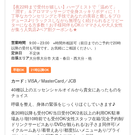
【夜22時まで受付が嬉しい】ハーブミストで「温めて」
「潤す」＆アロママッサージで全身スッキリボディに！！
丁寧なカウンセリングと手技であなたの美容と癒しをプロ
デュース♪リラックスしながら無理なく続けられるとリピー
ターになる方多数！お子様同伴もOK☆ママさんや大人女性
が集う人気店♪ペア割クーポンも★
営業時間
9:00～23:00 ※時間外相談可（前日までのご予約で20時
以降の受付も可能です。お気軽にご相談ください。）
定休日
不定休
出張エリア
大分県大分市 大道・春日・西大分・他
早朝OK
21時以降OK
カード :
VISA／MasterCard／JCB
40種以上のエッセンシャルオイルから貴女にあったものを
チョイス
呼吸を整え、身体の緊張をじっくりほぐしていきます♪
夜20時以降も受付OK/当日受付OK/2名以上の利用OK/駐車
場あり/朝10時前でも受付OK/女性スタッフ在籍/完全予約制/
ドリンクサービスあり/DVDが観られる/お子さま同伴可/メ
イクルームあり/着替えあり/都度払いメニューあり/ブライ