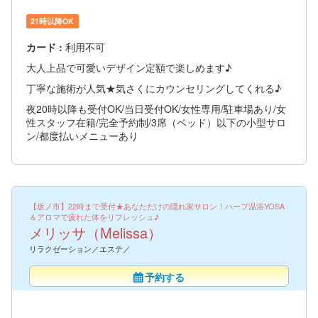
21時以降OK
カード :
利用不可
大人上品で可愛いデザイン定額で楽しめます♪
丁寧な施術が人気★気さくにカウンセリングしてくれる♪
夜20時以降も受付OK/当日受付OK/女性専用/駐車場あり/女
性スタッフ在籍/完全予約制/3席（ベッド）以下の小型サロ
ン/都度払いメニューあり
【坂ノ市】22時まで受付★あなただけの隠れ家サロン！ハーブ温浴YOSA
＆アロマで疲れた体をリフレッシュ♪
メリッサ（Melissa）
リラクゼーション／エステ／
予約する