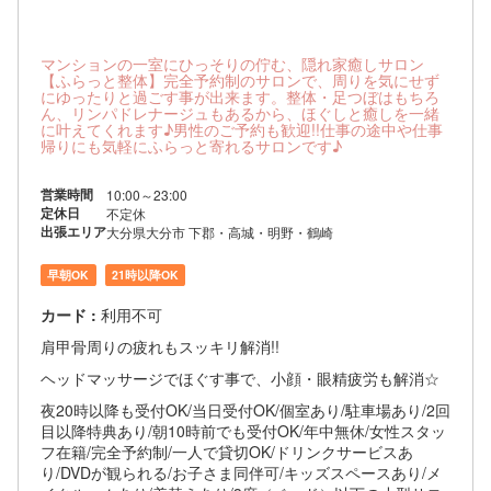
マンションの一室にひっそりの佇む、隠れ家癒しサロン
【ふらっと整体】完全予約制のサロンで、周りを気にせず
にゆったりと過ごす事が出来ます。整体・足つぼはもちろ
ん、リンパドレナージュもあるから、ほぐしと癒しを一緒
に叶えてくれます♪男性のご予約も歓迎!!仕事の途中や仕事
帰りにも気軽にふらっと寄れるサロンです♪
営業時間
10:00～23:00
定休日
不定休
出張エリア
大分県大分市 下郡・高城・明野・鶴崎
早朝OK
21時以降OK
カード :
利用不可
肩甲骨周りの疲れもスッキリ解消!!
ヘッドマッサージでほぐす事で、小顔・眼精疲労も解消☆
夜20時以降も受付OK/当日受付OK/個室あり/駐車場あり/2回
目以降特典あり/朝10時前でも受付OK/年中無休/女性スタッ
フ在籍/完全予約制/一人で貸切OK/ドリンクサービスあ
り/DVDが観られる/お子さま同伴可/キッズスペースあり/メ