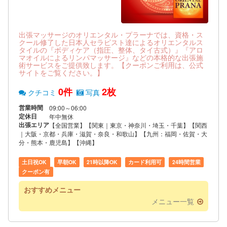
出張マッサージのオリエンタル・プラーナでは、資格・ス
クール修了した日本人セラピスト達によるオリエンタルス
タイルの『ボディケア（指圧、整体、タイ古式）』『アロ
マオイルによるリンパマッサージ』などの本格的な出張施
術サービスをご提供致します。【クーポンご利用は、公式
サイトをご覧ください。】
0件
2枚
クチコミ
写真
営業時間
09:00～06:00
定休日
年中無休
出張エリア
【全国営業】【関東｜東京・神奈川・埼玉・千葉】【関西
｜大阪・京都・兵庫・滋賀・奈良・和歌山】【九州：福岡・佐賀・大
分・熊本・鹿児島】【沖縄】
土日祝OK
早朝OK
21時以降OK
カード利用可
24時間営業
クーポン有
おすすめメニュー
メニュー一覧