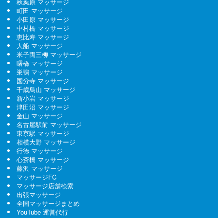
秋葉原 マッサージ
町田 マッサージ
小田原 マッサージ
中村橋 マッサージ
恵比寿 マッサージ
大船 マッサージ
米子両三柳 マッサージ
曙橋 マッサージ
巣鴨 マッサージ
国分寺 マッサージ
千歳烏山 マッサージ
新小岩 マッサージ
津田沼 マッサージ
金山 マッサージ
名古屋駅前 マッサージ
東京駅 マッサージ
相模大野 マッサージ
行徳 マッサージ
心斎橋 マッサージ
藤沢 マッサージ
マッサージFC
マッサージ店舗検索
出張マッサージ
全国マッサージまとめ
YouTube 運営代行