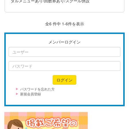
ダルメニューあり/回数券あり/スクール併設
全6 件中 1-6件を表示
メンバーログイン
ユ
ー
ザ
パ
ー
ス
ワ
ログイン
ー
ド
パスワードを忘れた方
新規会員登録