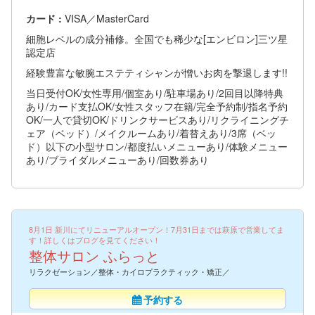
カード :
VISA／MasterCard
細胞レベルの成分補修。全国でも稀少な[エンビロン]三ツ星
認定店
経験豊富な敏腕エステティシャンが憎いお肉を撃退します!!
当日受付OK/女性専用/個室あり/駐車場あり/2回目以降特典
あり/カード支払OK/女性スタッフ在籍/完全予約制/指名予約
OK/一人で貸切OK/ドリンクサービスあり/リクライニングチ
ェア（ベッド）/メイクルームあり/着替えあり/3席（ベッ
ド）以下の小型サロン/都度払いメニューあり/体験メニュー
あり/ブライダルメニューあり/回数券あり
8月1日 新川にてリニューアルオープン！7月31日までは萩原で営業してま
す！詳しくはブログを見てください！
整体サロン ふらっと
リラクゼーション／整体・カイロプラクティック・矯正／
予約する