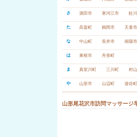
さ
酒田市
寒河江市
鮭
た
高畠町
鶴岡市
天童
な
中山町
長井市
南陽
は
東根市
舟形町
ま
真室川町
三川町
村
や
山形市
山辺町
遊佐
山形尾花沢市訪問マッサージ