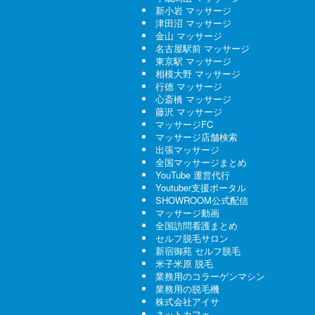
新小岩 マッサージ
津田沼 マッサージ
金山 マッサージ
名古屋駅前 マッサージ
東京駅 マッサージ
相模大野 マッサージ
行徳 マッサージ
心斎橋 マッサージ
藤沢 マッサージ
マッサージFC
マッサージ店舗検索
出張マッサージ
全国マッサージまとめ
YouTube 運営代行
Youtuber支援ポータル
SHOWROOM公式配信
マッサージ動画
全国訪問看護まとめ
セルフ脱毛サロン
新宿御苑 セルフ脱毛
米子米原 脱毛
業務用のコラーゲンマシン
業務用の脱毛機
株式会社アイサ
ネットカフェ