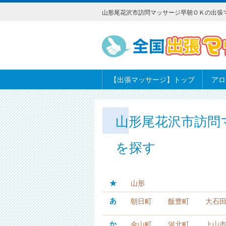
山形尾花沢市訪問マッサージ早朝ＯＫの出張
【出張マッサージ】トップ
アロ
山形尾花沢市訪問
を探す
★
山形
あ
朝日町
飯豊町
大石
か
金山町
河北町
上山