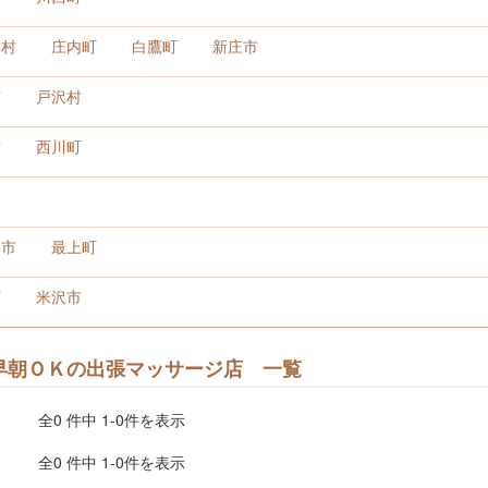
川村
庄内町
白鷹町
新庄市
市
戸沢村
市
西川町
山市
最上町
町
米沢市
早朝ＯＫの出張マッサージ店 一覧
全0 件中 1-0件を表示
全0 件中 1-0件を表示