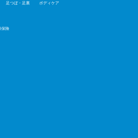
足つぼ・足裏
ボディケア
康保険