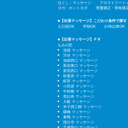
ほぐし・マッサージ
アロマトリート
ヨガ・ホットヨガ
骨盤矯正・骨格矯
■【出張マッサージ】こだわり条件で探す
土日祝OK
早朝OK
21時以降OK
■【出張マッサージ】ＰＲ
もみの匠
池袋 マッサージ
渋谷 マッサージ
池袋西口 マッサージ
新宿東口 マッサージ
新宿西口 マッサージ
秋葉原 マッサージ
町田 マッサージ
小田原 マッサージ
中村橋 マッサージ
恵比寿 マッサージ
大船 マッサージ
米子両三柳 マッサージ
曙橋 マッサージ
巣鴨 マッサージ
国分寺 マッサージ
千歳烏山 マッサージ