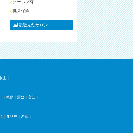
クーポン有
健康保険
最近見たサロン
歌山
|
川
|
徳島
|
愛媛
|
高知
|
崎
|
鹿児島
|
沖縄
|