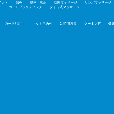
メント
鍼灸
整体・矯正
訪問マッサージ
リンパマッサージ
正
カイロプラクティック
タイ古式マッサージ
カード利用可
ネット予約可
24時間営業
クーポン有
健