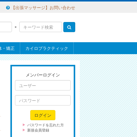
【出張マッサージ】お問い合わせ
×
体・矯正
カイロプラクティック
メンバーログイン
ユ
ー
ザ
パ
ー
ス
ワ
ログイン
ー
ド
パスワードを忘れた方
新規会員登録