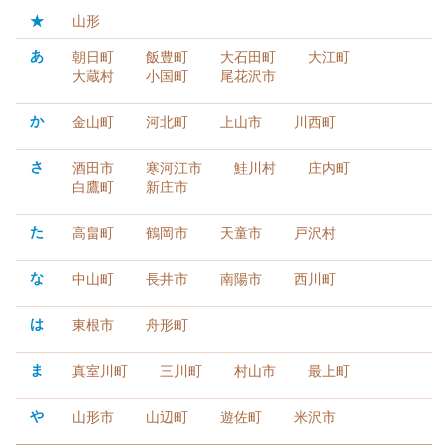
★
山形
あ
朝日町
飯豊町
大石田町
大江町
大蔵村
小国町
尾花沢市
か
金山町
河北町
上山市
川西町
さ
酒田市
寒河江市
鮭川村
庄内町
白鷹町
新庄市
た
高畠町
鶴岡市
天童市
戸沢村
な
中山町
長井市
南陽市
西川町
は
東根市
舟形町
ま
真室川町
三川町
村山市
最上町
や
山形市
山辺町
遊佐町
米沢市