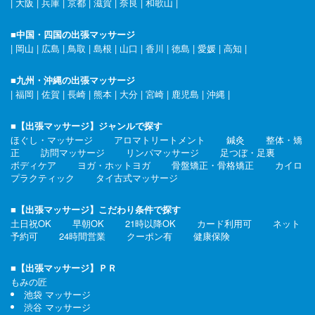
|
大阪
|
兵庫
|
京都
|
滋賀
|
奈良
|
和歌山
|
■中国・四国の出張マッサージ
|
岡山
|
広島
|
鳥取
|
島根
|
山口
|
香川
|
徳島
|
愛媛
|
高知
|
■九州・沖縄の出張マッサージ
|
福岡
|
佐賀
|
長崎
|
熊本
|
大分
|
宮崎
|
鹿児島
|
沖縄
|
■【出張マッサージ】ジャンルで探す
ほぐし・マッサージ
アロマトリートメント
鍼灸
整体・矯
正
訪問マッサージ
リンパマッサージ
足つぼ・足裏
ボディケア
ヨガ・ホットヨガ
骨盤矯正・骨格矯正
カイロ
プラクティック
タイ古式マッサージ
■【出張マッサージ】こだわり条件で探す
土日祝OK
早朝OK
21時以降OK
カード利用可
ネット
予約可
24時間営業
クーポン有
健康保険
■【出張マッサージ】ＰＲ
もみの匠
池袋 マッサージ
渋谷 マッサージ