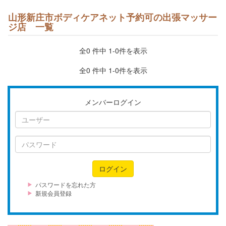
山形新庄市ボディケアネット予約可の出張マッサー
ジ店 一覧
全0 件中 1-0件を表示
全0 件中 1-0件を表示
メンバーログイン
ユ
ー
ザ
パ
ー
ス
ワ
ログイン
ー
ド
パスワードを忘れた方
新規会員登録