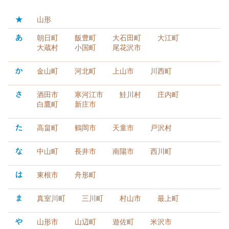
★
山形
あ
朝日町
飯豊町
大石田町
大江町
大蔵村
小国町
尾花沢市
か
金山町
河北町
上山市
川西町
さ
酒田市
寒河江市
鮭川村
庄内町
白鷹町
新庄市
た
高畠町
鶴岡市
天童市
戸沢村
な
中山町
長井市
南陽市
西川町
は
東根市
舟形町
ま
真室川町
三川町
村山市
最上町
や
山形市
山辺町
遊佐町
米沢市