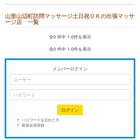
山形山辺町訪問マッサージ土日祝ＯＫの出張マッサ
ージ店 一覧
全0 件中 1-0件を表示
全0 件中 1-0件を表示
メンバーログイン
ユ
ー
ザ
パ
ー
ス
ワ
ログイン
ー
ド
パスワードを忘れた方
新規会員登録