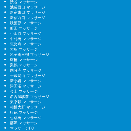
渋谷 マッサージ
池袋西口 マッサージ
新宿東口 マッサージ
新宿西口 マッサージ
秋葉原 マッサージ
町田 マッサージ
小田原 マッサージ
中村橋 マッサージ
恵比寿 マッサージ
大船 マッサージ
米子両三柳 マッサージ
曙橋 マッサージ
巣鴨 マッサージ
国分寺 マッサージ
千歳烏山 マッサージ
新小岩 マッサージ
津田沼 マッサージ
金山 マッサージ
名古屋駅前 マッサージ
東京駅 マッサージ
相模大野 マッサージ
行徳 マッサージ
心斎橋 マッサージ
藤沢 マッサージ
マッサージFC