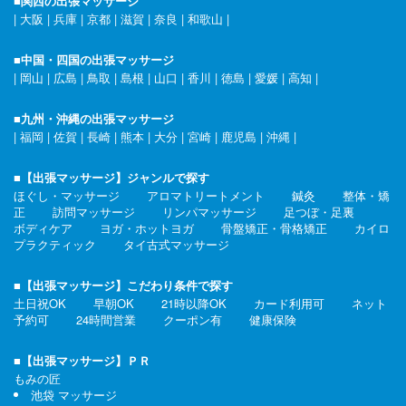
■関西の出張マッサージ
|
大阪
|
兵庫
|
京都
|
滋賀
|
奈良
|
和歌山
|
■中国・四国の出張マッサージ
|
岡山
|
広島
|
鳥取
|
島根
|
山口
|
香川
|
徳島
|
愛媛
|
高知
|
■九州・沖縄の出張マッサージ
|
福岡
|
佐賀
|
長崎
|
熊本
|
大分
|
宮崎
|
鹿児島
|
沖縄
|
■【出張マッサージ】ジャンルで探す
ほぐし・マッサージ
アロマトリートメント
鍼灸
整体・矯
正
訪問マッサージ
リンパマッサージ
足つぼ・足裏
ボディケア
ヨガ・ホットヨガ
骨盤矯正・骨格矯正
カイロ
プラクティック
タイ古式マッサージ
■【出張マッサージ】こだわり条件で探す
土日祝OK
早朝OK
21時以降OK
カード利用可
ネット
予約可
24時間営業
クーポン有
健康保険
■【出張マッサージ】ＰＲ
もみの匠
池袋 マッサージ